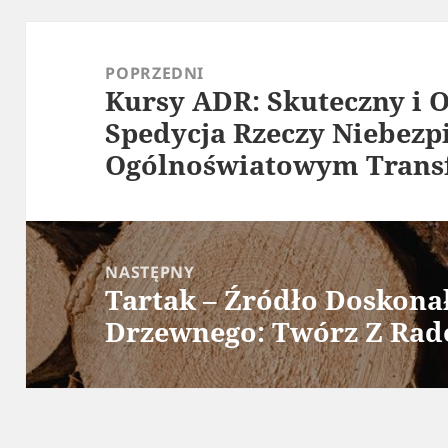
Nawigacja
wpisu
POPRZEDNI
Kursy ADR: Skuteczny i 
Poprzedni
Spedycja Rzeczy Niebezp
wpis:
Ogólnoświatowym Trans
NASTĘPNY
Tartak – Źródło Doskona
Następny
Drzewnego: Twórz Z Rado
wpis: