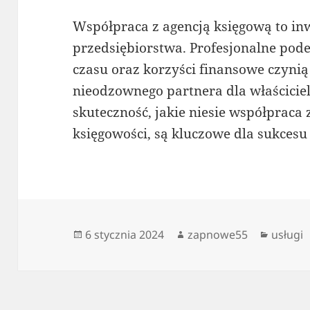
Współpraca z agencją księgową to in
przedsiębiorstwa. Profesjonalne pode
czasu oraz korzyści finansowe czyni
nieodzownego partnera dla właściciel
skuteczność, jakie niesie współpraca
księgowości, są kluczowe dla sukcesu
Data
Autor
Katego
6 stycznia 2024
zapnowe55
usługi
publikacji