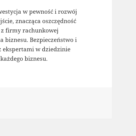
westycja w pewność i rozwój
jście, znacząca oszczędność
ą z firmy rachunkowej
a biznesu. Bezpieczeństwo i
 z ekspertami w dziedzinie
 każdego biznesu.
rie