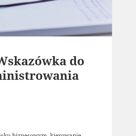
 Wskazówka do
ministrowania
sku biznesowym, kierowanie