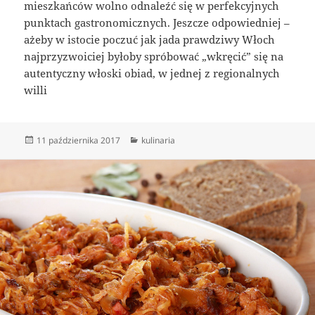
mieszkańców wolno odnaleźć się w perfekcyjnych
punktach gastronomicznych. Jeszcze odpowiedniej –
ażeby w istocie poczuć jak jada prawdziwy Włoch
najprzyzwoiciej byłoby spróbować „wkręcić” się na
autentyczny włoski obiad, w jednej z regionalnych
willi
Data
Kategorie
11 października 2017
kulinaria
publikacji