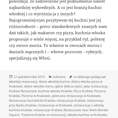
powoduje, że zadowolone jest podniebienie nawet
najbardziej wybrednych. A co jest branżą kuchni
włoskiej i co wyróżnia ja z innych?
Najogromniejszym pozytywem tej kuchni jest jej
różnorodność – prócz standardowych znanych nam
dań takich, jak makaron czy pizza, kuchnia włoska
proponuje o wiele więcej, na przykład ryż, polentę
czy owoce morza. To właśnie w owocach morza i
daniach mącznych i – wbrew pozorom – rybnych,
specjalizują się Włosi.
Data
Kategorie
Tagi
21 października 2015
kulinaria
co dobrego podają we
publikacji
włoskiej restauracji
,
dania włoskiej kuchni
,
dobra włoska pizza w
Krakowie
,
dobre włoskie menu
,
gdzie dobrze zjeść
,
jaka restauracja
,
Krakow Restaurant
,
kuchnia włoska Kraków
,
Pizza Kraków
,
Pizzeria
Kraków
,
Pizzeria w Krakowie
,
polecana restauracja w Krakowie
,
Restauracja Karmelicka Kraków
,
restauracja Kraków
,
restauracja
przy Rynku Kraków
,
restauracja w Krakowie
,
restauracja z włoską
kuchnia Kraków
,
restauracje Kraków
,
Restaurants near Main Market
Square
,
Trattoria Kraków
,
w restauracji
,
włoska kuchnia w Krakowie
,