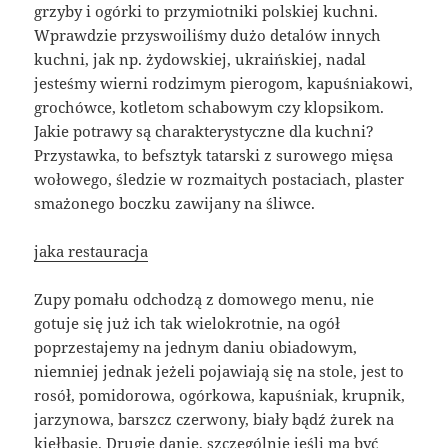
grzyby i ogórki to przymiotniki polskiej kuchni.
Wprawdzie przyswoiliśmy dużo detalów innych
kuchni, jak np. żydowskiej, ukraińskiej, nadal
jesteśmy wierni rodzimym pierogom, kapuśniakowi,
grochówce, kotletom schabowym czy klopsikom.
Jakie potrawy są charakterystyczne dla kuchni?
Przystawka, to befsztyk tatarski z surowego mięsa
wołowego, śledzie w rozmaitych postaciach, plaster
smażonego boczku zawijany na śliwce.
jaka restauracja
Zupy pomału odchodzą z domowego menu, nie
gotuje się już ich tak wielokrotnie, na ogół
poprzestajemy na jednym daniu obiadowym,
niemniej jednak jeżeli pojawiają się na stole, jest to
rosół, pomidorowa, ogórkowa, kapuśniak, krupnik,
jarzynowa, barszcz czerwony, biały bądź żurek na
kiełbasie. Drugie danie, szczególnie jeśli ma być