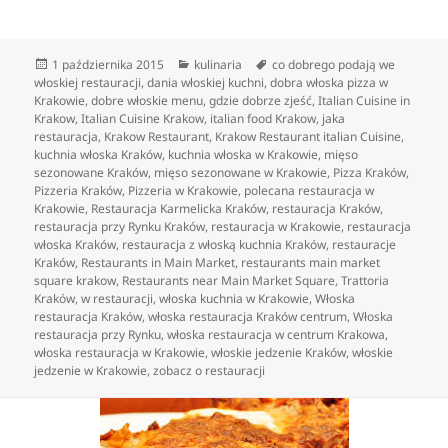
Data
Kategorie
Tagi
1 października 2015
kulinaria
co dobrego podają we
publikacji
włoskiej restauracji
,
dania włoskiej kuchni
,
dobra włoska pizza w
Krakowie
,
dobre włoskie menu
,
gdzie dobrze zjeść
,
Italian Cuisine in
Krakow
,
Italian Cuisine Krakow
,
italian food Krakow
,
jaka
restauracja
,
Krakow Restaurant
,
Krakow Restaurant italian Cuisine
,
kuchnia włoska Kraków
,
kuchnia włoska w Krakowie
,
mięso
sezonowane Kraków
,
mięso sezonowane w Krakowie
,
Pizza Kraków
,
Pizzeria Kraków
,
Pizzeria w Krakowie
,
polecana restauracja w
Krakowie
,
Restauracja Karmelicka Kraków
,
restauracja Kraków
,
restauracja przy Rynku Kraków
,
restauracja w Krakowie
,
restauracja
włoska Kraków
,
restauracja z włoską kuchnia Kraków
,
restauracje
Kraków
,
Restaurants in Main Market
,
restaurants main market
square krakow
,
Restaurants near Main Market Square
,
Trattoria
Kraków
,
w restauracji
,
włoska kuchnia w Krakowie
,
Włoska
restauracja Kraków
,
włoska restauracja Kraków centrum
,
Włoska
restauracja przy Rynku
,
włoska restauracja w centrum Krakowa
,
włoska restauracja w Krakowie
,
włoskie jedzenie Kraków
,
włoskie
jedzenie w Krakowie
,
zobacz o restauracji