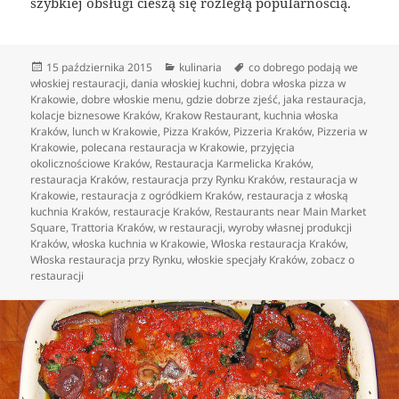
szybkiej obsługi cieszą się rozległą popularnością.
Data
Kategorie
Tagi
15 października 2015
kulinaria
co dobrego podają we
publikacji
włoskiej restauracji
,
dania włoskiej kuchni
,
dobra włoska pizza w
Krakowie
,
dobre włoskie menu
,
gdzie dobrze zjeść
,
jaka restauracja
,
kolacje biznesowe Kraków
,
Krakow Restaurant
,
kuchnia włoska
Kraków
,
lunch w Krakowie
,
Pizza Kraków
,
Pizzeria Kraków
,
Pizzeria w
Krakowie
,
polecana restauracja w Krakowie
,
przyjęcia
okolicznościowe Kraków
,
Restauracja Karmelicka Kraków
,
restauracja Kraków
,
restauracja przy Rynku Kraków
,
restauracja w
Krakowie
,
restauracja z ogródkiem Kraków
,
restauracja z włoską
kuchnia Kraków
,
restauracje Kraków
,
Restaurants near Main Market
Square
,
Trattoria Kraków
,
w restauracji
,
wyroby własnej produkcji
Kraków
,
włoska kuchnia w Krakowie
,
Włoska restauracja Kraków
,
Włoska restauracja przy Rynku
,
włoskie specjały Kraków
,
zobacz o
restauracji