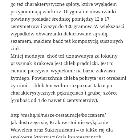
go też charakterystyczne sploty, które wyglądem
przypominają warkocz. Oryginalne obwarzanki
powinny posiadać średnicę pomiędzy 12 a 17
centymetrów i ważyć do 120 gramów. W większości
wypadków obwarzanki dekorowane są solą,
sezamem, makiem bądź też kompozycją suszonych
ziół.
Mniej modnym, choć też uznawanym za lokalny
przysmak Krakowa jest chleb prądnicki. Jest to
ciemne pieczywo, wypiekane na bazie zakwasu
żytniego. Powierzchnia chleba pokryta jest otrębami
żytnimi – chleb ten wolno rozpoznać także po
charakterystycznych pęknięciach i grubej skórce
(grubość od 4 do nawet 6 centymetrów).
http://mshg.pl/nasze-restauracje/boccanera/
Jak dostrzega się, Kraków stoi nie wyłącznie
Wawelem oraz Sukiennicami – to także raj dla
smakoszy, którzy szukają innowacyjnych,