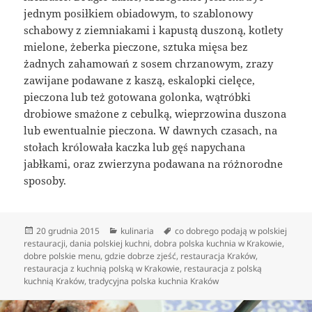
jednym posiłkiem obiadowym, to szablonowy
schabowy z ziemniakami i kapustą duszoną, kotlety
mielone, żeberka pieczone, sztuka mięsa bez
żadnych zahamowań z sosem chrzanowym, zrazy
zawijane podawane z kaszą, eskalopki cielęce,
pieczona lub też gotowana golonka, wątróbki
drobiowe smażone z cebulką, wieprzowina duszona
lub ewentualnie pieczona. W dawnych czasach, na
stołach królowała kaczka lub gęś napychana
jabłkami, oraz zwierzyna podawana na różnorodne
sposoby.
Data
Kategorie
Tagi
20 grudnia 2015
kulinaria
co dobrego podają w polskiej
publikacji
restauracji
,
dania polskiej kuchni
,
dobra polska kuchnia w Krakowie
,
dobre polskie menu
,
gdzie dobrze zjeść
,
restauracja Kraków
,
restauracja z kuchnią polską w Krakowie
,
restauracja z polską
kuchnią Kraków
,
tradycyjna polska kuchnia Kraków