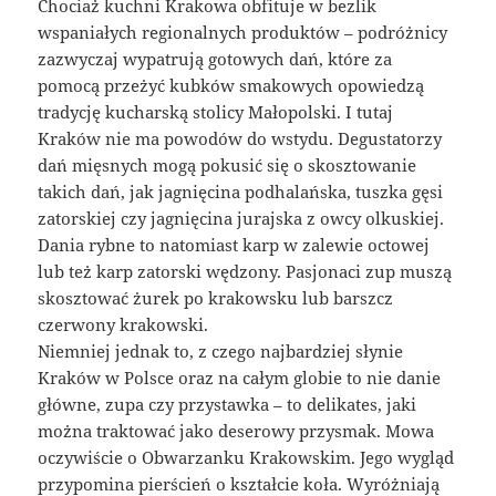
Chociaż kuchni Krakowa obfituje w bezlik
wspaniałych regionalnych produktów – podróżnicy
zazwyczaj wypatrują gotowych dań, które za
pomocą przeżyć kubków smakowych opowiedzą
tradycję kucharską stolicy Małopolski. I tutaj
Kraków nie ma powodów do wstydu. Degustatorzy
dań mięsnych mogą pokusić się o skosztowanie
takich dań, jak jagnięcina podhalańska, tuszka gęsi
zatorskiej czy jagnięcina jurajska z owcy olkuskiej.
Dania rybne to natomiast karp w zalewie octowej
lub też karp zatorski wędzony. Pasjonaci zup muszą
skosztować żurek po krakowsku lub barszcz
czerwony krakowski.
Niemniej jednak to, z czego najbardziej słynie
Kraków w Polsce oraz na całym globie to nie danie
główne, zupa czy przystawka – to delikates, jaki
można traktować jako deserowy przysmak. Mowa
oczywiście o Obwarzanku Krakowskim. Jego wygląd
przypomina pierścień o kształcie koła. Wyróżniają