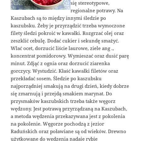
się stereotypowe,
regionalne potrawy. Na
Kaszubach są to między innymi śledzie po
kaszubsku. Żeby je przyrządzić trzeba wymoczone
filety śledzi pokroić w kawałki. Rozgrzać olej oraz
zeszklić cebulę. Dodać cukier i sekundę smażyć.
Wlać ocet, dorzucić liście laurowe, ziele ang .,
koncentrat pomidorowy. Wymieszać oraz dusić parę
minut. Zdjąć z ognia oraz dorzucić ziarenka
gorczycy. Wystudzić. Kłaść kawałki filetów oraz
przekładać sosem. Śledzie po kaszubsku
najporządniej smakują na drugi dzień, kiedy dobrze
się zmarnują i przejdą smakiem marynat. Do
przysmaków kaszubskich trzeba także węgorz
wędzony. Jest potrawą przyrządzaną na Kaszubach,
a metoda wędzenia przekazywana jest z pokolenia
na pokolenie. Węgorze pochodzą z jezior
Raduńskich oraz poławiane są od wieków. Drewno
użytkowane do wędzenia nadaje rybie