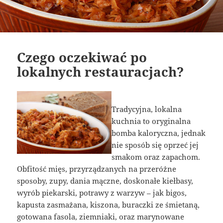
Czego oczekiwać po
lokalnych restauracjach?
Tradycyjna, lokalna
kuchnia to oryginalna
bomba kaloryczna, jednak
nie sposób się oprzeć jej
smakom oraz zapachom.
Obfitość mięs, przyrządzanych na przeróżne
sposoby, zupy, dania mączne, doskonałe kiełbasy,
wyrób piekarski, potrawy z warzyw – jak bigos,
kapusta zasmażana, kiszona, buraczki ze śmietaną,
gotowana fasola, ziemniaki, oraz marynowane