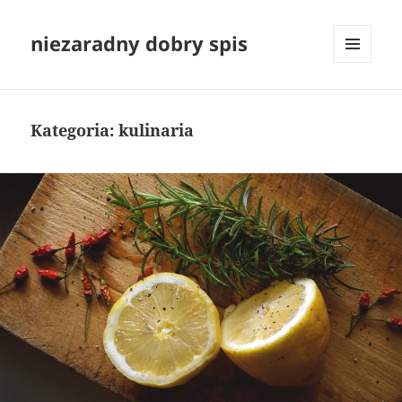
niezaradny dobry spis
MENU
I
WIDGETY
Kategoria:
kulinaria