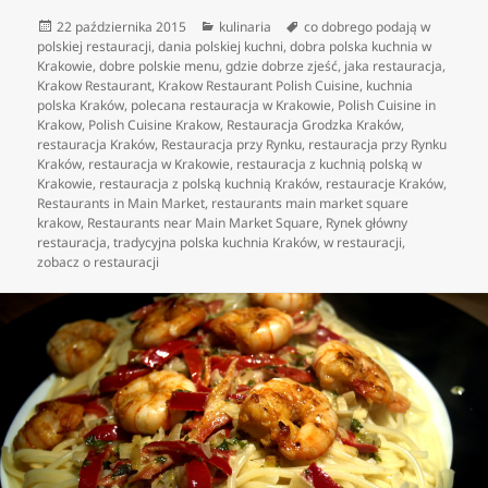
Data
Kategorie
Tagi
22 października 2015
kulinaria
co dobrego podają w
publikacji
polskiej restauracji
,
dania polskiej kuchni
,
dobra polska kuchnia w
Krakowie
,
dobre polskie menu
,
gdzie dobrze zjeść
,
jaka restauracja
,
Krakow Restaurant
,
Krakow Restaurant Polish Cuisine
,
kuchnia
polska Kraków
,
polecana restauracja w Krakowie
,
Polish Cuisine in
Krakow
,
Polish Cuisine Krakow
,
Restauracja Grodzka Kraków
,
restauracja Kraków
,
Restauracja przy Rynku
,
restauracja przy Rynku
Kraków
,
restauracja w Krakowie
,
restauracja z kuchnią polską w
Krakowie
,
restauracja z polską kuchnią Kraków
,
restauracje Kraków
,
Restaurants in Main Market
,
restaurants main market square
krakow
,
Restaurants near Main Market Square
,
Rynek główny
restauracja
,
tradycyjna polska kuchnia Kraków
,
w restauracji
,
zobacz o restauracji