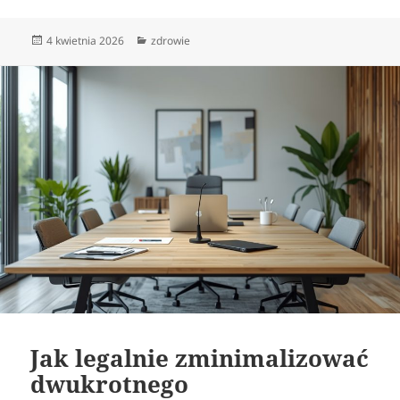
Data
Kategorie
4 kwietnia 2026
zdrowie
publikacji
Jak legalnie zminimalizować
dwukrotnego