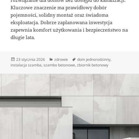
Kluczowe znaczenie ma prawidłowy dobór
pojemności, solidny montaż oraz świadoma
eksploatacja. Dobrze zaplanowana inwestycja
zapewnia komfort użytkowania i bezpieczeństwo na
długie lata.
Data
Kategorie
Tagi
23 stycznia 2026
zdrowie
dom jednorodzinny
,
publikacji
instalacja szamba
,
szambo betonowe
,
zbiornik betonowy