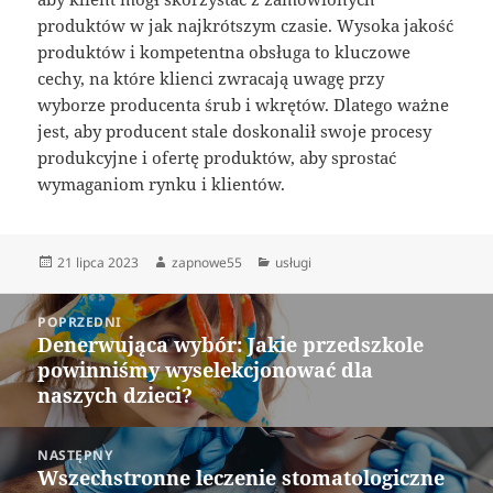
produktów w jak najkrótszym czasie. Wysoka jakość
produktów i kompetentna obsługa to kluczowe
cechy, na które klienci zwracają uwagę przy
wyborze producenta śrub i wkrętów. Dlatego ważne
jest, aby producent stale doskonalił swoje procesy
produkcyjne i ofertę produktów, aby sprostać
wymaganiom rynku i klientów.
Data
Autor
Kategorie
21 lipca 2023
zapnowe55
usługi
publikacji
Nawigacja
POPRZEDNI
wpisu
Denerwująca wybór: Jakie przedszkole
Poprzedni
powinniśmy wyselekcjonować dla
wpis:
naszych dzieci?
NASTĘPNY
Wszechstronne leczenie stomatologiczne
Następny