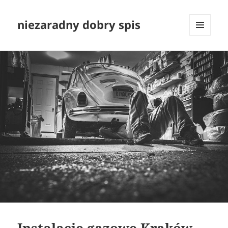
niezaradny dobry spis
MENU
I
WIDGETY