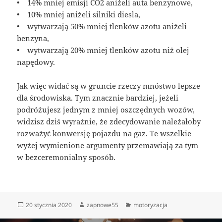
• 14% mniej emisji CO2 aniżeli auta benzynowe,
• 10% mniej aniżeli silniki diesla,
• wytwarzają 50% mniej tlenków azotu aniżeli
benzyna,
• wytwarzają 20% mniej tlenków azotu niż olej
napędowy.
Jak więc widać są w gruncie rzeczy mnóstwo lepsze
dla środowiska. Tym znacznie bardziej, jeżeli
podróżujesz jednym z mniej oszczędnych wozów,
widzisz dziś wyraźnie, że zdecydowanie należałoby
rozważyć konwersję pojazdu na gaz. Te wszelkie
wyżej wymienione argumenty przemawiają za tym
w bezceremonialny sposób.
Data
Autor
Kategorie
20 stycznia 2020
zapnowe55
motoryzacja
publikacji