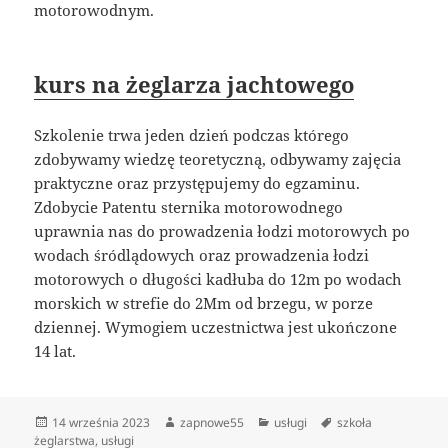
motorowodnym.
kurs na żeglarza jachtowego
Szkolenie trwa jeden dzień podczas którego
zdobywamy wiedzę teoretyczną, odbywamy zajęcia
praktyczne oraz przystępujemy do egzaminu.
Zdobycie Patentu sternika motorowodnego
uprawnia nas do prowadzenia łodzi motorowych po
wodach śródlądowych oraz prowadzenia łodzi
motorowych o długości kadłuba do 12m po wodach
morskich w strefie do 2Mm od brzegu, w porze
dziennej. Wymogiem uczestnictwa jest ukończone
14 lat.
Data
Autor
Kategorie
Tagi
14 września 2023
zapnowe55
usługi
szkoła
publikacji
żeglarstwa
,
usługi