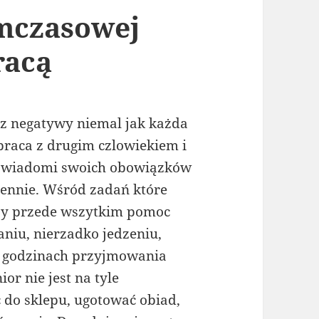
ymczasowej
racą
az negatywy niemal jak każda
 praca z drugim czlowiekiem i
 świadomi swoich obowiązków
iennie. Wśród zadań które
ży przede wszytkim pomoc
aniu, nierzadko jedzeniu,
o godzinach przyjmowania
nior nie jest na tyle
do sklepu, ugotować obiad,