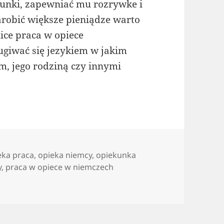
sunki, zapewniać mu rozrywke i
arobić większe pieniądze warto
ice praca w opiece
ugiwać się jezykiem w jakim
, jego rodziną czy innymi
eka praca
,
opieka niemcy
,
opiekunka
y
,
praca w opiece w niemczech
ko opiekun