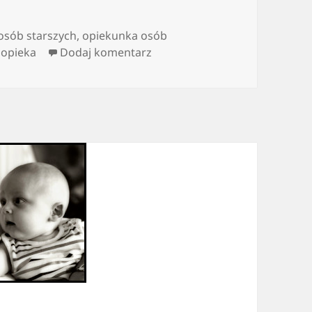
osób starszych
,
opiekunka osób
do Być dobrym opiekunem
 opieka
Dodaj komentarz