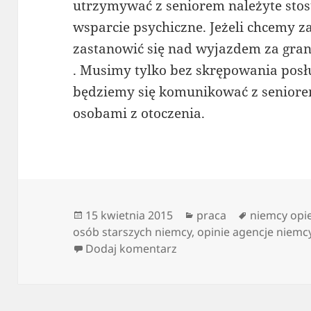
utrzymywać z seniorem należyte sto
wsparcie psychiczne. Jeżeli chcemy z
zastanowić się nad wyjazdem za gran
. Musimy tylko bez skrępowania posł
będziemy się komunikować z seniorem
osobami z otoczenia.
Data
Kategorie
Tagi
15 kwietnia 2015
praca
niemcy opi
publikacji
osób starszych niemcy
,
opinie agencje niemc
do Praca w niemczech ja
Dodaj komentarz