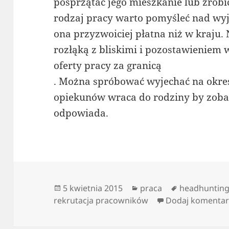
posprzątać jego mieszkanie lub zrobić
rodzaj pracy warto pomyśleć nad wyj
ona przyzwoiciej płatna niż w kraju. N
rozłąką z bliskimi i pozostawieniem 
oferty pracy za granicą
. Można spróbować wyjechać na okres
opiekunów wraca do rodziny by zoba
odpowiada.
Data
Kategorie
Tagi
5 kwietnia 2015
praca
headhuntin
publikacji
rekrutacja pracowników
Dodaj komentar