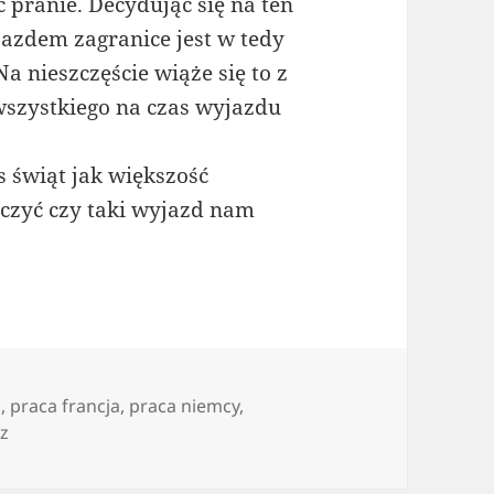
 pranie. Decydując się na ten
azdem zagranice jest w tedy
a nieszczęście wiąże się to z
wszystkiego na czas wyjazdu
 świąt jak większość
czyć czy taki wyjazd nam
g
,
praca francja
,
praca niemcy
,
do Agencja pracy tymczasowej czyli wyjazd za pracą
z