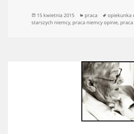
Data
Kategorie
Tagi
15 kwietnia 2015
praca
opiekunka 
publikacji
starszych niemcy
,
praca niemcy opinie
,
praca