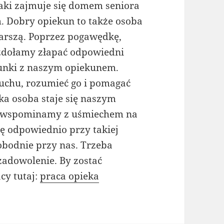
 jaki zajmuje się domem seniora
. Dobry opiekun to także osoba
tarszą. Poprzez pogawędkę,
zdołamy złapać odpowiedni
unki z naszym opiekunem.
uchu, rozumieć go i pomagać
ka osoba staje się naszym
ch wspominamy z uśmiechem na
ię odpowiednio przy takiej
wobodnie przy nas. Trzeba
 zadowolenie. By zostać
cy tutaj:
praca opieka