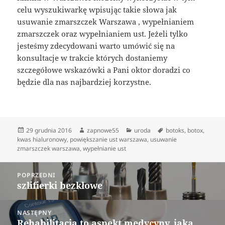
celu wyszukiwarkę wpisując takie słowa jak
usuwanie zmarszczek Warszawa , wypełnianiem
zmarszczek oraz wypełnianiem ust. Jeżeli tylko
jesteśmy zdecydowani warto umówić się na
konsultacje w trakcie których dostaniemy
szczegółowe wskazówki a Pani oktor doradzi co
będzie dla nas najbardziej korzystne.
Data
Autor
Kategorie
Tagi
29 grudnia 2016
zapnowe55
uroda
botoks
,
botox
,
publikacji
kwas hialuronowy
,
powiększanie ust warszawa
,
usuwanie
zmarszczek warszawa
,
wypełnianie ust
Nawigacja
POPRZEDNI
wpisu
szlifierki bezkłowe
Poprzedni
wpis:
NASTĘPNY
Rehabilitacja to aspekt medycyny, jaka
Następny