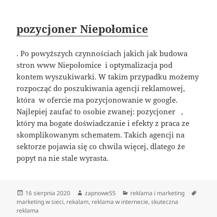
pozycjoner Niepołomice
. Po powyższych czynnościach jakich jak budowa
stron www Niepołomice i optymalizacja pod
kontem wyszukiwarki. W takim przypadku możemy
rozpocząć do poszukiwania agencji reklamowej,
która w ofercie ma pozycjonowanie w google.
Najlepiej zaufać to osobie zwanej: pozycjoner ,
który ma bogate doświadczanie i efekty z praca ze
skomplikowanym schematem. Takich agencji na
sektorze pojawia się co chwila więcej, dlatego że
popyt na nie stale wyrasta.
Data
Autor
Kategorie
Tagi
16 sierpnia 2020
zapnowe55
reklama i marketing
publikacji
marketing w sieci
,
rekalam
,
reklama w internecie
,
skuteczna
reklama