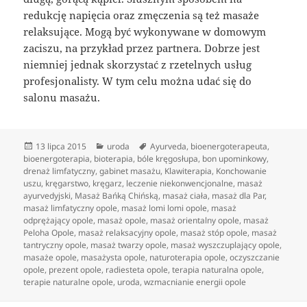
redukcję napięcia oraz zmęczenia są też masaże
relaksujące. Mogą być wykonywane w domowym
zaciszu, na przykład przez partnera. Dobrze jest
niemniej jednak skorzystać z rzetelnych usług
profesjonalisty. W tym celu można udać się do
salonu masażu.
Data
Kategorie
Tagi
13 lipca 2015
uroda
Ayurveda
,
bioenergoterapeuta
,
publikacji
bioenergoterapia
,
bioterapia
,
bóle kręgosłupa
,
bon upominkowy
,
drenaż limfatyczny
,
gabinet masażu
,
Klawiterapia
,
Konchowanie
uszu
,
kręgarstwo
,
kręgarz
,
leczenie niekonwencjonalne
,
masaż
ayurvedyjski
,
Masaż Bańką Chińską
,
masaż ciała
,
masaż dla Par
,
masaż limfatyczny opole
,
masaż lomi lomi opole
,
masaż
odprężający opole
,
masaż opole
,
masaż orientalny opole
,
masaż
Peloha Opole
,
masaż relaksacyjny opole
,
masaż stóp opole
,
masaż
tantryczny opole
,
masaż twarzy opole
,
masaż wyszczuplający opole
,
masaże opole
,
masażysta opole
,
naturoterapia opole
,
oczyszczanie
opole
,
prezent opole
,
radiesteta opole
,
terapia naturalna opole
,
terapie naturalne opole
,
uroda
,
wzmacnianie energii opole