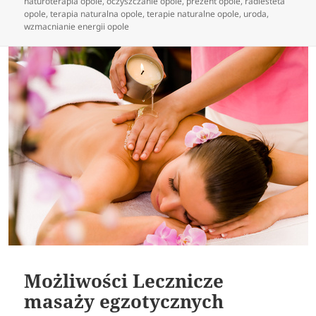
naturoterapia opole
,
oczyszczanie opole
,
prezent opole
,
radiesteta
opole
,
terapia naturalna opole
,
terapie naturalne opole
,
uroda
,
wzmacnianie energii opole
Możliwości Lecznicze
masaży egzotycznych