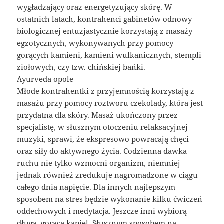
wygładzający oraz energetyzujący skórę. W
ostatnich latach, kontrahenci gabinetów odnowy
biologicznej entuzjastycznie korzystają z masaży
egzotycznych, wykonywanych przy pomocy
gorących kamieni, kamieni wulkanicznych, stempli
ziołowych, czy tzw. chińskiej bańki.
Ayurveda opole
Młode kontrahentki z przyjemnością korzystają z
masażu przy pomocy roztworu czekolady, która jest
przydatna dla skóry. Masaż ukończony przez
specjalistę, w słusznym otoczeniu relaksacyjnej
muzyki, sprawi, że ekspresowo powracają chęci
oraz siły do aktywnego życia. Codzienna dawka
ruchu nie tylko wzmocni organizm, niemniej
jednak również zredukuje nagromadzone w ciągu
całego dnia napięcie. Dla innych najlepszym
sposobem na stres będzie wykonanie kilku ćwiczeń
oddechowych i medytacja. Jeszcze inni wybiorą
długą, gorącą kąpiel. Słusznym sposobem na