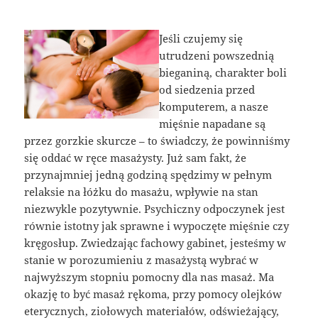
Jeśli czujemy się
utrudzeni powszednią
bieganiną, charakter boli
od siedzenia przed
komputerem, a nasze
mięśnie napadane są
przez gorzkie skurcze – to świadczy, że powinniśmy
się oddać w ręce masażysty. Już sam fakt, że
przynajmniej jedną godziną spędzimy w pełnym
relaksie na łóżku do masażu, wpływie na stan
niezwykle pozytywnie. Psychiczny odpoczynek jest
równie istotny jak sprawne i wypoczęte mięśnie czy
kręgosłup. Zwiedzając fachowy gabinet, jesteśmy w
stanie w porozumieniu z masażystą wybrać w
najwyższym stopniu pomocny dla nas masaż. Ma
okazję to być masaż rękoma, przy pomocy olejków
eterycznych, ziołowych materiałów, odświeżający,