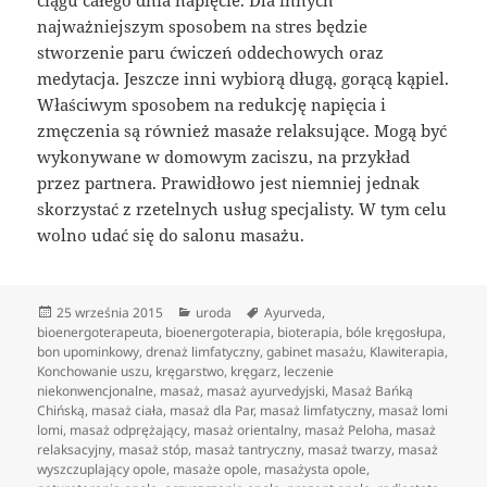
najważniejszym sposobem na stres będzie
stworzenie paru ćwiczeń oddechowych oraz
medytacja. Jeszcze inni wybiorą długą, gorącą kąpiel.
Właściwym sposobem na redukcję napięcia i
zmęczenia są również masaże relaksujące. Mogą być
wykonywane w domowym zaciszu, na przykład
przez partnera. Prawidłowo jest niemniej jednak
skorzystać z rzetelnych usług specjalisty. W tym celu
wolno udać się do salonu masażu.
Data
Kategorie
Tagi
25 września 2015
uroda
Ayurveda
,
publikacji
bioenergoterapeuta
,
bioenergoterapia
,
bioterapia
,
bóle kręgosłupa
,
bon upominkowy
,
drenaż limfatyczny
,
gabinet masażu
,
Klawiterapia
,
Konchowanie uszu
,
kręgarstwo
,
kręgarz
,
leczenie
niekonwencjonalne
,
masaż
,
masaż ayurvedyjski
,
Masaż Bańką
Chińską
,
masaż ciała
,
masaż dla Par
,
masaż limfatyczny
,
masaż lomi
lomi
,
masaż odprężający
,
masaż orientalny
,
masaż Peloha
,
masaż
relaksacyjny
,
masaż stóp
,
masaż tantryczny
,
masaż twarzy
,
masaż
wyszczuplający opole
,
masaże opole
,
masażysta opole
,