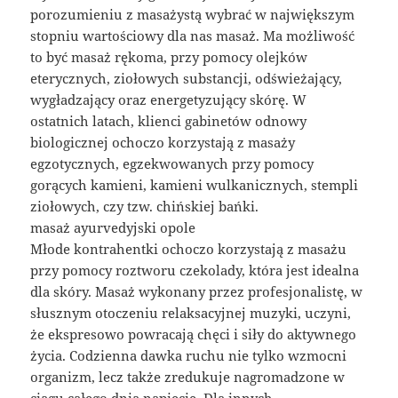
porozumieniu z masażystą wybrać w największym
stopniu wartościowy dla nas masaż. Ma możliwość
to być masaż rękoma, przy pomocy olejków
eterycznych, ziołowych substancji, odświeżający,
wygładzający oraz energetyzujący skórę. W
ostatnich latach, klienci gabinetów odnowy
biologicznej ochoczo korzystają z masaży
egzotycznych, egzekwowanych przy pomocy
gorących kamieni, kamieni wulkanicznych, stempli
ziołowych, czy tzw. chińskiej bańki.
masaż ayurvedyjski opole
Młode kontrahentki ochoczo korzystają z masażu
przy pomocy roztworu czekolady, która jest idealna
dla skóry. Masaż wykonany przez profesjonalistę, w
słusznym otoczeniu relaksacyjnej muzyki, uczyni,
że ekspresowo powracają chęci i siły do aktywnego
życia. Codzienna dawka ruchu nie tylko wzmocni
organizm, lecz także zredukuje nagromadzone w
ciągu całego dnia napięcie. Dla innych