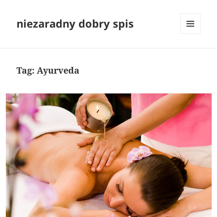
niezaradny dobry spis
MENU
I
WIDGETY
Tag:
Ayurveda