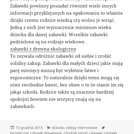
Zabawki powinny posiadać również wiele innych
informacji przyklejonych na opakowaniu to właśnie
dzięki czemu rodzice wiedzą czy wolno je wziąć.
Jedną z nich jest wyznaczenie minimum wieku
dziecka dla danej zabawki. Wszelkie zabawki
podzielone są na rodzaje wiekowe.
zabawki z drewna ekologiczne
To zezwala odróżnić zabawki od siebie i zrobić
solidny zakup. Zabawki dla małych dzieci jakie mają
parę miesięcy muszą być wybitnie łatwe i
ergonomiczne. To naturalnie dzięki temu mogą się
nimi swobodne bawić, bez obaw o to że stanie im się
jakąś szkoda. Rodzice także są znacznie bardziej
spokojni bowiem nie wszyscy znają się na
zabawkach.
Data
Kategorie
Tagi
10 grudnia 2015
dziecko
,
sklepy internetowe
publikacji
bezpieczne zabawki drewniane
,
chodziki janod
,
ciekawe zabawki