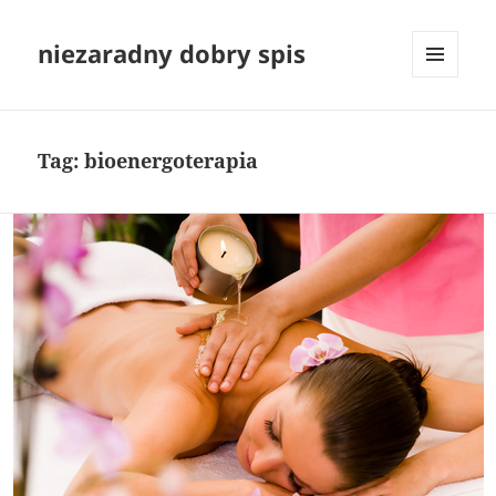
niezaradny dobry spis
MENU
I
WIDGETY
Tag:
bioenergoterapia