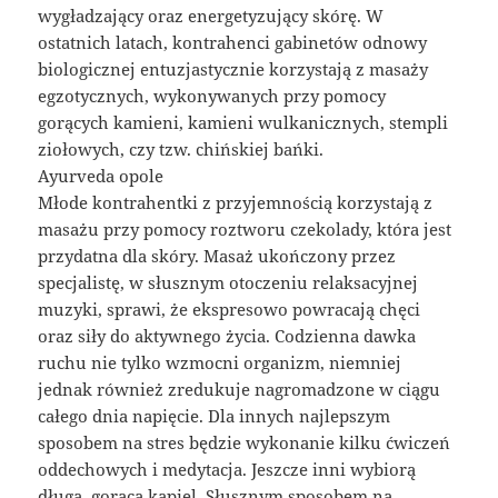
wygładzający oraz energetyzujący skórę. W
ostatnich latach, kontrahenci gabinetów odnowy
biologicznej entuzjastycznie korzystają z masaży
egzotycznych, wykonywanych przy pomocy
gorących kamieni, kamieni wulkanicznych, stempli
ziołowych, czy tzw. chińskiej bańki.
Ayurveda opole
Młode kontrahentki z przyjemnością korzystają z
masażu przy pomocy roztworu czekolady, która jest
przydatna dla skóry. Masaż ukończony przez
specjalistę, w słusznym otoczeniu relaksacyjnej
muzyki, sprawi, że ekspresowo powracają chęci
oraz siły do aktywnego życia. Codzienna dawka
ruchu nie tylko wzmocni organizm, niemniej
jednak również zredukuje nagromadzone w ciągu
całego dnia napięcie. Dla innych najlepszym
sposobem na stres będzie wykonanie kilku ćwiczeń
oddechowych i medytacja. Jeszcze inni wybiorą
długą, gorącą kąpiel. Słusznym sposobem na