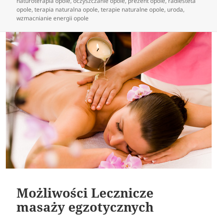
naturoterapia opole
,
oczyszczanie opole
,
prezent opole
,
radiesteta
opole
,
terapia naturalna opole
,
terapie naturalne opole
,
uroda
,
wzmacnianie energii opole
Możliwości Lecznicze
masaży egzotycznych