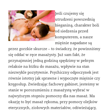
Jeśli czujemy się
utrudzeni powszednią
bieganiną, charakter boli
od siedzenia przed
komputerem, a nasze
mięśnie napadane są
przez gorzkie skurcze – to świadczy, że powinniśmy
się oddać w ręce masażysty. Już sam fakt, że
przynajmniej jedną godziną spędzimy w pełnym
relaksie na łóżku do masażu, wpływie na stan
niezwykle pozytywnie. Psychiczny odpoczynek jest
równie istotny jak sprawne i wypoczęte mięśnie czy
kręgosłup. Zwiedzając fachowy gabinet, jesteśmy w
stanie w porozumieniu z masażystą wybrać w
najwyższym stopniu pomocny dla nas masaż. Ma
okazję to być masaż rękoma, przy pomocy olejków
eterycznych, ziołowych materiałów, odświeżający,