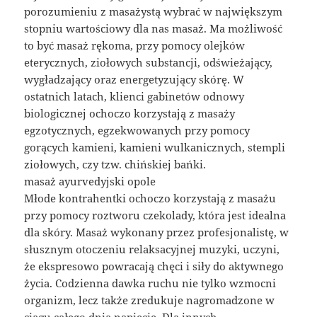
porozumieniu z masażystą wybrać w największym
stopniu wartościowy dla nas masaż. Ma możliwość
to być masaż rękoma, przy pomocy olejków
eterycznych, ziołowych substancji, odświeżający,
wygładzający oraz energetyzujący skórę. W
ostatnich latach, klienci gabinetów odnowy
biologicznej ochoczo korzystają z masaży
egzotycznych, egzekwowanych przy pomocy
gorących kamieni, kamieni wulkanicznych, stempli
ziołowych, czy tzw. chińskiej bańki.
masaż ayurvedyjski opole
Młode kontrahentki ochoczo korzystają z masażu
przy pomocy roztworu czekolady, która jest idealna
dla skóry. Masaż wykonany przez profesjonalistę, w
słusznym otoczeniu relaksacyjnej muzyki, uczyni,
że ekspresowo powracają chęci i siły do aktywnego
życia. Codzienna dawka ruchu nie tylko wzmocni
organizm, lecz także zredukuje nagromadzone w
ciągu całego dnia napięcie. Dla innych