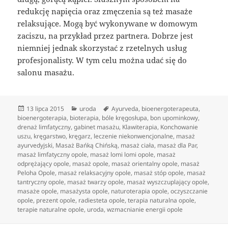
redukcję napięcia oraz zmęczenia są też masaże
relaksujące. Mogą być wykonywane w domowym
zaciszu, na przykład przez partnera. Dobrze jest
niemniej jednak skorzystać z rzetelnych usług
profesjonalisty. W tym celu można udać się do
salonu masażu.
Data
Kategorie
Tagi
13 lipca 2015
uroda
Ayurveda
,
bioenergoterapeuta
,
publikacji
bioenergoterapia
,
bioterapia
,
bóle kręgosłupa
,
bon upominkowy
,
drenaż limfatyczny
,
gabinet masażu
,
Klawiterapia
,
Konchowanie
uszu
,
kręgarstwo
,
kręgarz
,
leczenie niekonwencjonalne
,
masaż
ayurvedyjski
,
Masaż Bańką Chińską
,
masaż ciała
,
masaż dla Par
,
masaż limfatyczny opole
,
masaż lomi lomi opole
,
masaż
odprężający opole
,
masaż opole
,
masaż orientalny opole
,
masaż
Peloha Opole
,
masaż relaksacyjny opole
,
masaż stóp opole
,
masaż
tantryczny opole
,
masaż twarzy opole
,
masaż wyszczuplający opole
,
masaże opole
,
masażysta opole
,
naturoterapia opole
,
oczyszczanie
opole
,
prezent opole
,
radiesteta opole
,
terapia naturalna opole
,
terapie naturalne opole
,
uroda
,
wzmacnianie energii opole