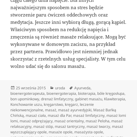
najważniejszym sposobem na stres będzie
stworzenie paru ćwiczeń oddechowych oraz
medytacja. Jeszcze inni wybiorą długą, gorącą kąpiel.
Właściwym sposobem na redukcję napięcia i
zmęczenia są również masaże relaksujące. Mogą być
wykonywane w domowym zaciszu, na przykład
przez partnera. Prawidłowo jest niemniej jednak
skorzystać z rzetelnych usług specjalisty. W tym celu
wolno udać się do salonu masażu.
Data
Kategorie
Tagi
25 września 2015
uroda
Ayurveda
,
publikacji
bioenergoterapeuta
,
bioenergoterapia
,
bioterapia
,
bóle kręgosłupa
,
bon upominkowy
,
drenaż limfatyczny
,
gabinet masażu
,
Klawiterapia
,
Konchowanie uszu
,
kręgarstwo
,
kręgarz
,
leczenie
niekonwencjonalne
,
masaż
,
masaż ayurvedyjski
,
Masaż Bańką
Chińską
,
masaż ciała
,
masaż dla Par
,
masaż limfatyczny
,
masaż lomi
lomi
,
masaż odprężający
,
masaż orientalny
,
masaż Peloha
,
masaż
relaksacyjny
,
masaż stóp
,
masaż tantryczny
,
masaż twarzy
,
masaż
wyszczuplający opole
,
masaże opole
,
masażysta opole
,