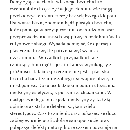
Damy żyjące w cieniu własnego brzucha lub
ewentualnie chcące żyć w jego cieniu także mogą
przeistoczyć ten stan rzeczy bez większego kłopotu.
Usuwanie blizn, znamion bądź plastyka brzucha,
która pomaga w przyspieszeniu odchudzania oraz
przeprowadzanie innych wątpliwych ozdobników to
rutynowe zabiegi. Wypada pamiętać, że operacja
plastyczna to zwykle potrzeba wyższa oraz
uzasadniona. W rzadkich przypadkach acz
rzutujących na ogół – jest to kaprys wynikający z
próżności. Tak bezsprzecznie nie jest – plastyka
brzucha bądź też inne zabiegi usuwające blizny to
niezbędność. Dużo osób dzięki medium utożsamia
medycynę estetyczną z pustymi zachciankami. W
następstwie tego ten aspekt medycyny zyskał złą
opinie oraz stał się detalem szykan wielu
stereotypów. Czas to zmienić oraz pokazać, że dużo
zabiegów umie ocalić dobre samopoczucie oraz
polepszyć defekty natury, które czasem powstają na