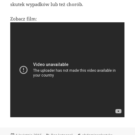
skutek wypadków lub też chorób.
Zobacz film:
Data
Kategorie
Tagi