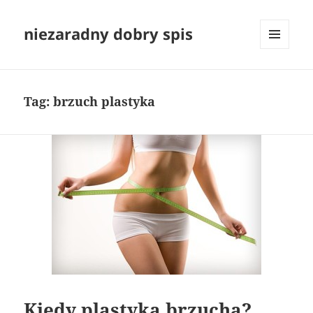
niezaradny dobry spis
MENU
I
WIDGETY
Tag:
brzuch plastyka
Kiedy plastyka brzucha?