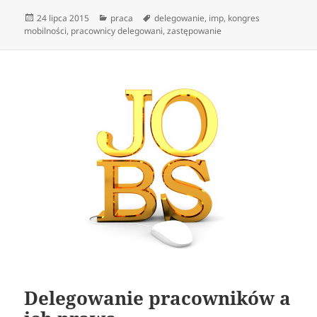
Data
Kategorie
Tagi
24 lipca 2015
praca
delegowanie
,
imp
,
kongres
publikacji
mobilności
,
pracownicy delegowani
,
zastępowanie
Delegowanie pracowników a