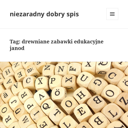
niezaradny dobry spis
MENU
I
WIDGETY
Tag:
drewniane zabawki edukacyjne
janod