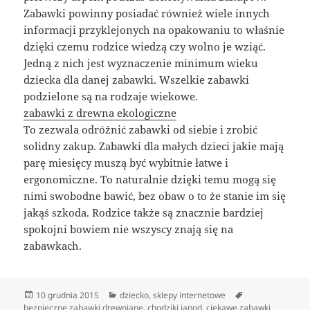
Zabawki powinny posiadać również wiele innych
informacji przyklejonych na opakowaniu to właśnie
dzięki czemu rodzice wiedzą czy wolno je wziąć.
Jedną z nich jest wyznaczenie minimum wieku
dziecka dla danej zabawki. Wszelkie zabawki
podzielone są na rodzaje wiekowe.
zabawki z drewna ekologiczne
To zezwala odróżnić zabawki od siebie i zrobić
solidny zakup. Zabawki dla małych dzieci jakie mają
parę miesięcy muszą być wybitnie łatwe i
ergonomiczne. To naturalnie dzięki temu mogą się
nimi swobodne bawić, bez obaw o to że stanie im się
jakąś szkoda. Rodzice także są znacznie bardziej
spokojni bowiem nie wszyscy znają się na
zabawkach.
Data
Kategorie
Tagi
10 grudnia 2015
dziecko
,
sklepy internetowe
publikacji
bezpieczne zabawki drewniane
,
chodziki janod
,
ciekawe zabawki