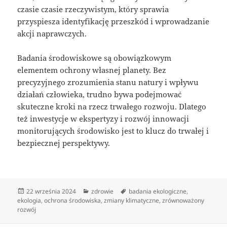
czasie czasie rzeczywistym, który sprawia
przyspiesza identyfikację przeszkód i wprowadzanie
akcji naprawczych.
Badania środowiskowe są obowiązkowym
elementem ochrony własnej planety. Bez
precyzyjnego zrozumienia stanu natury i wpływu
działań człowieka, trudno bywa podejmować
skuteczne kroki na rzecz trwałego rozwoju. Dlatego
też inwestycje w ekspertyzy i rozwój innowacji
monitorujących środowisko jest to klucz do trwałej i
bezpiecznej perspektywy.
Data
Kategorie
Tagi
22 września 2024
zdrowie
badania ekologiczne
,
publikacji
ekologia
,
ochrona środowiska
,
zmiany klimatyczne
,
zrównoważony
rozwój