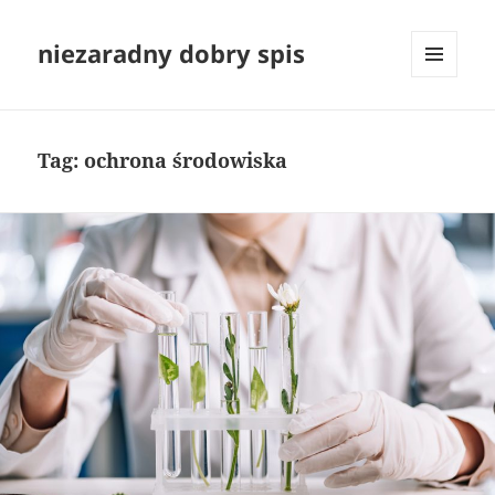
niezaradny dobry spis
MENU
I
WIDGETY
Tag:
ochrona środowiska