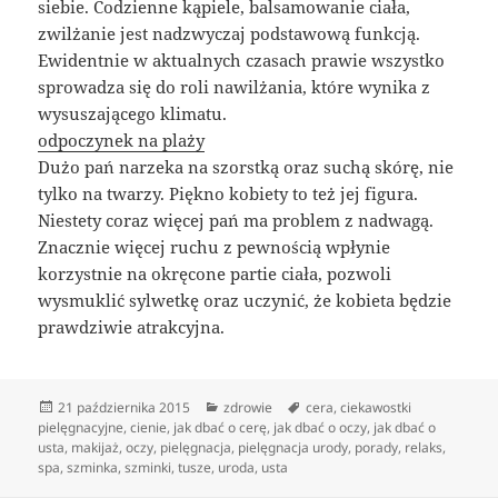
siebie. Codzienne kąpiele, balsamowanie ciała,
zwilżanie jest nadzwyczaj podstawową funkcją.
Ewidentnie w aktualnych czasach prawie wszystko
sprowadza się do roli nawilżania, które wynika z
wysuszającego klimatu.
odpoczynek na plaży
Dużo pań narzeka na szorstką oraz suchą skórę, nie
tylko na twarzy. Piękno kobiety to też jej figura.
Niestety coraz więcej pań ma problem z nadwagą.
Znacznie więcej ruchu z pewnością wpłynie
korzystnie na okręcone partie ciała, pozwoli
wysmuklić sylwetkę oraz uczynić, że kobieta będzie
prawdziwie atrakcyjna.
Data
Kategorie
Tagi
21 października 2015
zdrowie
cera
,
ciekawostki
publikacji
pielęgnacyjne
,
cienie
,
jak dbać o cerę
,
jak dbać o oczy
,
jak dbać o
usta
,
makijaż
,
oczy
,
pielęgnacja
,
pielęgnacja urody
,
porady
,
relaks
,
spa
,
szminka
,
szminki
,
tusze
,
uroda
,
usta