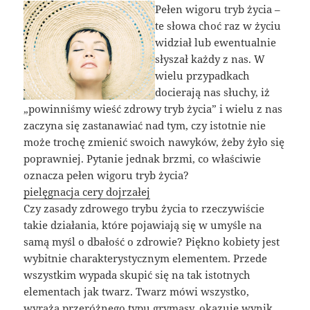
Pełen wigoru tryb życia –
te słowa choć raz w życiu
widział lub ewentualnie
słyszał każdy z nas. W
wielu przypadkach
docierają nas słuchy, iż
„powinniśmy wieść zdrowy tryb życia” i wielu z nas
zaczyna się zastanawiać nad tym, czy istotnie nie
może trochę zmienić swoich nawyków, żeby żyło się
poprawniej. Pytanie jednak brzmi, co właściwie
oznacza pełen wigoru tryb życia?
pielęgnacja cery dojrzałej
Czy zasady zdrowego trybu życia to rzeczywiście
takie działania, które pojawiają się w umyśle na
samą myśl o dbałość o zdrowie? Piękno kobiety jest
wybitnie charakterystycznym elementem. Przede
wszystkim wypada skupić się na tak istotnych
elementach jak twarz. Twarz mówi wszystko,
wyraża przeróżnego typu grymasy, okazuje wynik