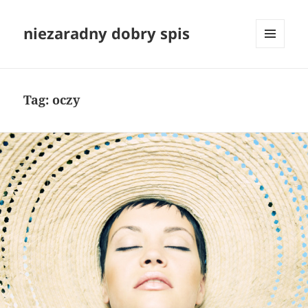
niezaradny dobry spis
MENU
I
WIDGETY
Tag:
oczy