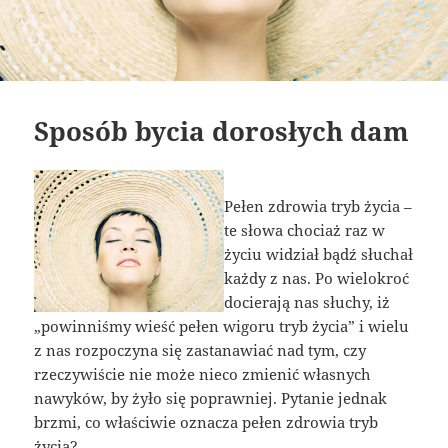
Sposób bycia dorosłych dam
Pełen zdrowia tryb życia –
te słowa chociaż raz w
życiu widział bądź słuchał
każdy z nas. Po wielokroć
docierają nas słuchy, iż
„powinniśmy wieść pełen wigoru tryb życia” i wielu
z nas rozpoczyna się zastanawiać nad tym, czy
rzeczywiście nie może nieco zmienić własnych
nawyków, by żyło się poprawniej. Pytanie jednak
brzmi, co właściwie oznacza pełen zdrowia tryb
życia?