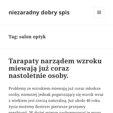
niezaradny dobry spis
MENU
I
WIDGETY
Tag:
salon optyk
Tarapaty narządem wzroku
miewają już coraz
nastoletnie osoby.
Problemy ze wzrokiem miewają już coraz młodsze
osoby, niemniej jednak pogarszający się wzrok wraz
z wiekiem jest rzeczą naturalną. Już około 40 roku
życia możemy dostrzec pierwsze przejawy
prezbiopii. W dużej mierze zaobserwować je mogą