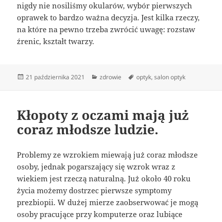
nigdy nie nosiliśmy okularów, wybór pierwszych
oprawek to bardzo ważna decyzja. Jest kilka rzeczy,
na które na pewno trzeba zwrócić uwagę: rozstaw
źrenic, kształt twarzy.
Data
Kategorie
Tagi
21 października 2021
zdrowie
optyk
,
salon optyk
publikacji
Kłopoty z oczami mają już
coraz młodsze ludzie.
Problemy ze wzrokiem miewają już coraz młodsze
osoby, jednak pogarszający się wzrok wraz z
wiekiem jest rzeczą naturalną. Już około 40 roku
życia możemy dostrzec pierwsze symptomy
prezbiopii. W dużej mierze zaobserwować je mogą
osoby pracujące przy komputerze oraz lubiące