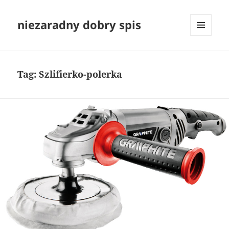
niezaradny dobry spis
MENU
I
WIDGETY
Tag:
Szlifierko-polerka