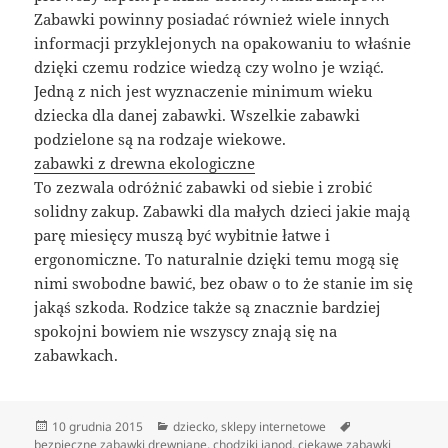
Zabawki powinny posiadać również wiele innych
informacji przyklejonych na opakowaniu to właśnie
dzięki czemu rodzice wiedzą czy wolno je wziąć.
Jedną z nich jest wyznaczenie minimum wieku
dziecka dla danej zabawki. Wszelkie zabawki
podzielone są na rodzaje wiekowe.
zabawki z drewna ekologiczne
To zezwala odróżnić zabawki od siebie i zrobić
solidny zakup. Zabawki dla małych dzieci jakie mają
parę miesięcy muszą być wybitnie łatwe i
ergonomiczne. To naturalnie dzięki temu mogą się
nimi swobodne bawić, bez obaw o to że stanie im się
jakąś szkoda. Rodzice także są znacznie bardziej
spokojni bowiem nie wszyscy znają się na
zabawkach.
Data
Kategorie
Tagi
10 grudnia 2015
dziecko
,
sklepy internetowe
publikacji
bezpieczne zabawki drewniane
,
chodziki janod
,
ciekawe zabawki