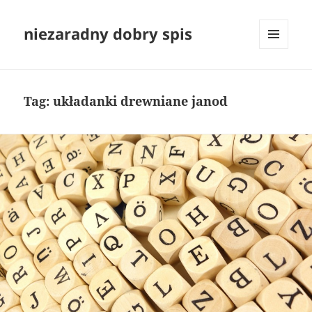
niezaradny dobry spis
MENU
I
WIDGETY
Tag:
układanki drewniane janod