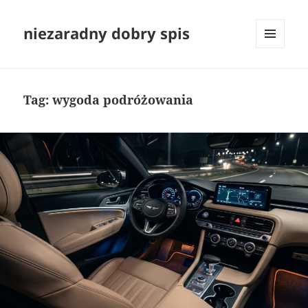
niezaradny dobry spis
MENU
I
WIDGETY
Tag:
wygoda podróżowania