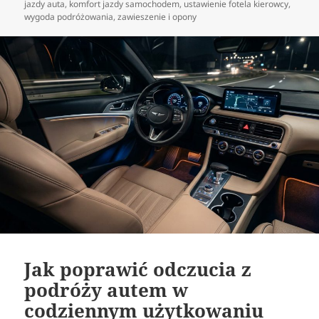
publikacji
jazdy auta
,
komfort jazdy samochodem
,
ustawienie fotela kierowcy
,
wygoda podróżowania
,
zawieszenie i opony
Jak poprawić odczucia z
podróży autem w
codziennym użytkowaniu