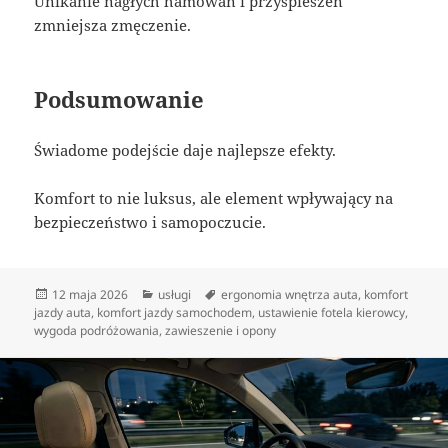
Unikanie nagłych hamowań i przyspieszeń
zmniejsza zmęczenie.
Podsumowanie
Świadome podejście daje najlepsze efekty.
Komfort to nie luksus, ale element wpływający na
bezpieczeństwo i samopoczucie.
Data
Kategorie
Tagi
12 maja 2026
usługi
ergonomia wnętrza auta
,
komfort
publikacji
jazdy auta
,
komfort jazdy samochodem
,
ustawienie fotela kierowcy
,
wygoda podróżowania
,
zawieszenie i opony