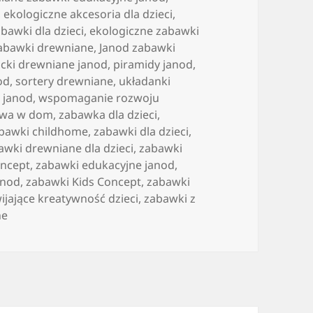
,
ekologiczne akcesoria dla dzieci
,
bawki dla dzieci
,
ekologiczne zabawki
zabawki drewniane
,
Janod zabawki
ocki drewniane janod
,
piramidy janod
,
od
,
sortery drewniane
,
układanki
 janod
,
wspomaganie rozwoju
awa w dom
,
zabawka dla dzieci
,
bawki childhome
,
zabawki dla dzieci
,
awki drewniane dla dzieci
,
zabawki
oncept
,
zabawki edukacyjne janod
,
anod
,
zabawki Kids Concept
,
zabawki
ijające kreatywność dzieci
,
zabawki z
ne