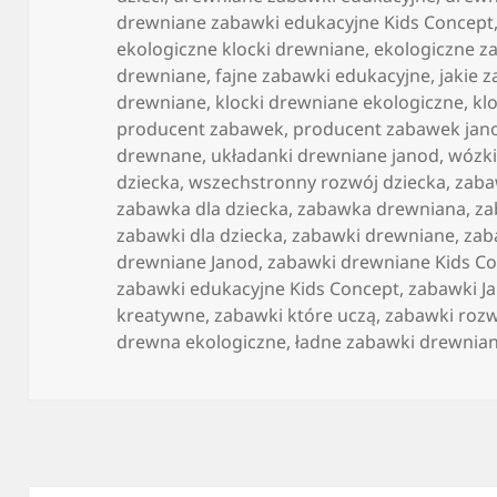
drewniane zabawki edukacyjne Kids Concept
ekologiczne klocki drewniane
,
ekologiczne za
drewniane
,
fajne zabawki edukacyjne
,
jakie 
drewniane
,
klocki drewniane ekologiczne
,
kl
producent zabawek
,
producent zabawek jan
drewnane
,
układanki drewniane janod
,
wózki
dziecka
,
wszechstronny rozwój dziecka
,
zab
zabawka dla dziecka
,
zabawka drewniana
,
za
zabawki dla dziecka
,
zabawki drewniane
,
zab
drewniane Janod
,
zabawki drewniane Kids C
zabawki edukacyjne Kids Concept
,
zabawki J
kreatywne
,
zabawki które uczą
,
zabawki rozw
drewna ekologiczne
,
ładne zabawki drewnia