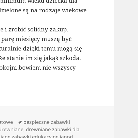
e minimum wieku dziecka dla
zielone są na rodzaje wiekowe.
e i zrobić solidny zakup.
ą parę miesięcy muszą być
turalnie dzięki temu mogą się
e stanie im się jakąś szkoda.
pokojni bowiem nie wszyscy
Tagi
netowe
bezpieczne zabawki
 drewniane
,
drewniane zabawki dla
iane zabawki edukacyjne janod
,