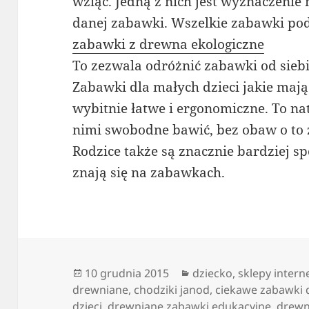
wziąć. Jedną z nich jest wyznaczeni
danej zabawki. Wszelkie zabawki pod
zabawki z drewna ekologiczne
To zezwala odróżnić zabawki od siebi
Zabawki dla małych dzieci jakie maj
wybitnie łatwe i ergonomiczne. To na
nimi swobodne bawić, bez obaw o to ż
Rodzice także są znacznie bardziej s
znają się na zabawkach.
Data
Kategorie
10 grudnia 2015
dziecko
,
sklepy inter
publikacji
drewniane
,
chodziki janod
,
ciekawe zabawki
dzieci
,
drewniane zabawki edukacyjne
,
drewn