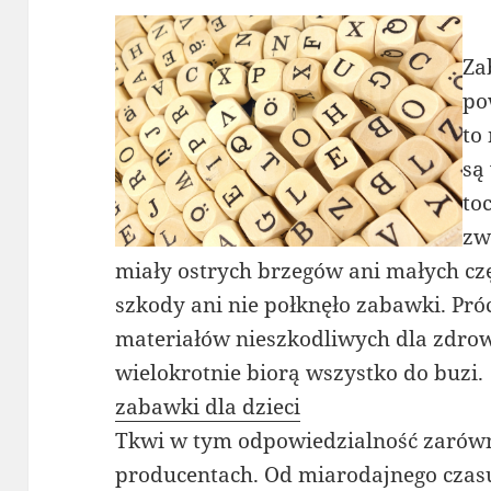
Za
po
to
są
to
zw
miały ostrych brzegów ani małych czę
szkody ani nie połknęło zabawki. Pró
materiałów nieszkodliwych dla zdrow
wielokrotnie biorą wszystko do buzi.
zabawki dla dzieci
Tkwi w tym odpowiedzialność zarówno
producentach. Od miarodajnego czasu