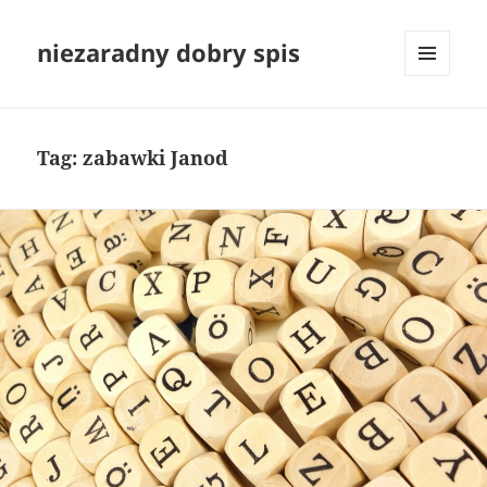
niezaradny dobry spis
MENU
I
WIDGETY
Tag:
zabawki Janod