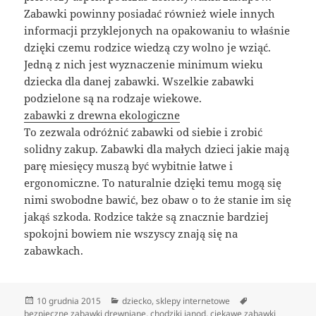
Zabawki powinny posiadać również wiele innych
informacji przyklejonych na opakowaniu to właśnie
dzięki czemu rodzice wiedzą czy wolno je wziąć.
Jedną z nich jest wyznaczenie minimum wieku
dziecka dla danej zabawki. Wszelkie zabawki
podzielone są na rodzaje wiekowe.
zabawki z drewna ekologiczne
To zezwala odróżnić zabawki od siebie i zrobić
solidny zakup. Zabawki dla małych dzieci jakie mają
parę miesięcy muszą być wybitnie łatwe i
ergonomiczne. To naturalnie dzięki temu mogą się
nimi swobodne bawić, bez obaw o to że stanie im się
jakąś szkoda. Rodzice także są znacznie bardziej
spokojni bowiem nie wszyscy znają się na
zabawkach.
Data
Kategorie
Tagi
10 grudnia 2015
dziecko
,
sklepy internetowe
publikacji
bezpieczne zabawki drewniane
,
chodziki janod
,
ciekawe zabawki