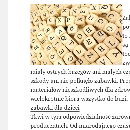
Za
po
to
są
to
zw
miały ostrych brzegów ani małych czę
szkody ani nie połknęło zabawki. Pró
materiałów nieszkodliwych dla zdrow
wielokrotnie biorą wszystko do buzi.
zabawki dla dzieci
Tkwi w tym odpowiedzialność zarówno
producentach. Od miarodajnego czasu