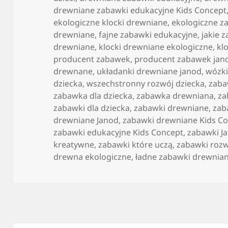
drewniane zabawki edukacyjne Kids Concept
ekologiczne klocki drewniane
,
ekologiczne za
drewniane
,
fajne zabawki edukacyjne
,
jakie 
drewniane
,
klocki drewniane ekologiczne
,
kl
producent zabawek
,
producent zabawek jan
drewnane
,
układanki drewniane janod
,
wózki
dziecka
,
wszechstronny rozwój dziecka
,
zab
zabawka dla dziecka
,
zabawka drewniana
,
za
zabawki dla dziecka
,
zabawki drewniane
,
zab
drewniane Janod
,
zabawki drewniane Kids C
zabawki edukacyjne Kids Concept
,
zabawki J
kreatywne
,
zabawki które uczą
,
zabawki rozw
drewna ekologiczne
,
ładne zabawki drewnia