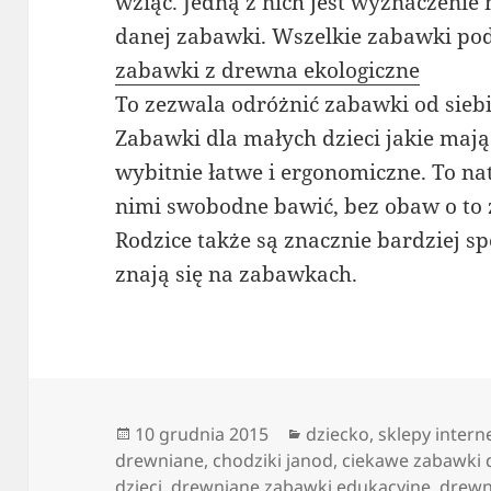
wziąć. Jedną z nich jest wyznaczeni
danej zabawki. Wszelkie zabawki pod
zabawki z drewna ekologiczne
To zezwala odróżnić zabawki od siebi
Zabawki dla małych dzieci jakie maj
wybitnie łatwe i ergonomiczne. To na
nimi swobodne bawić, bez obaw o to ż
Rodzice także są znacznie bardziej s
znają się na zabawkach.
Data
Kategorie
10 grudnia 2015
dziecko
,
sklepy inter
publikacji
drewniane
,
chodziki janod
,
ciekawe zabawki
dzieci
,
drewniane zabawki edukacyjne
,
drewn