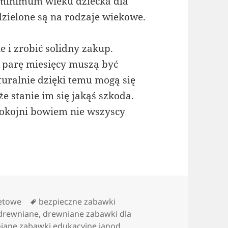
e minimum wieku dziecka dla
zielone są na rodzaje wiekowe.
e i zrobić solidny zakup.
ą parę miesięcy muszą być
turalnie dzięki temu mogą się
e stanie im się jakąś szkoda.
pokojni bowiem nie wszyscy
Tagi
netowe
bezpieczne zabawki
 drewniane
,
drewniane zabawki dla
iane zabawki edukacyjne janod
,