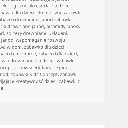
,
ekologiczne akcesoria dla dzieci
,
bawki dla dzieci
,
ekologiczne zabawki
zabawki drewniane
,
Janod zabawki
ocki drewniane janod
,
piramidy janod
,
od
,
sortery drewniane
,
układanki
 janod
,
wspomaganie rozwoju
awa w dom
,
zabawka dla dzieci
,
bawki childhome
,
zabawki dla dzieci
,
awki drewniane dla dzieci
,
zabawki
oncept
,
zabawki edukacyjne janod
,
anod
,
zabawki Kids Concept
,
zabawki
ijające kreatywność dzieci
,
zabawki z
ne