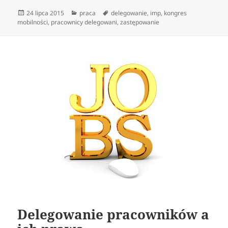
Data
Kategorie
Tagi
24 lipca 2015
praca
delegowanie
,
imp
,
kongres
publikacji
mobilności
,
pracownicy delegowani
,
zastępowanie
Delegowanie pracowników a