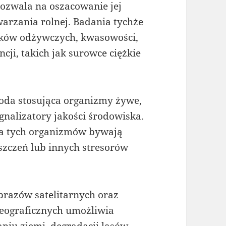
ozwala na oszacowanie jej
warzania rolnej. Badania tychże
ików odżywczych, kwasowości,
cji, takich jak surowce ciężkie
oda stosująca organizmy żywe,
ygnalizatory jakości środowiska.
ia tych organizmów bywają
szczeń lub innych stresorów
razów satelitarnych oraz
 geograficznych umożliwia
iu ziemi, degradacji lasów,