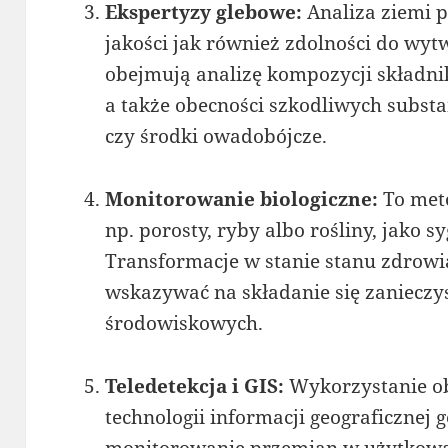
Ekspertyzy glebowe:
Analiza ziemi p
jakości jak również zdolności do wyt
obejmują analizę kompozycji składn
a także obecności szkodliwych substan
czy środki owadobójcze.
Monitorowanie biologiczne:
To met
np. porosty, ryby albo rośliny, jako s
Transformacje w stanie stanu zdrow
wskazywać na składanie się zanieczy
środowiskowych.
Teledetekcja i GIS:
Wykorzystanie ob
technologii informacji geograficznej
monitorowanie przemian w użytkowan