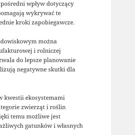
ezpośredni wpływ dotyczący
 pomagają wykrywać te
dnie kroki zapobiegawcze.
rodowiskowym można
akturowej i rolniczej
ozwala do lepsze planowanie
lizują negatywne skutki dla
w kwestii ekosystemami
egorie zwierząt i roślin
ęki temu możliwe jest
żliwych gatunków i własnych