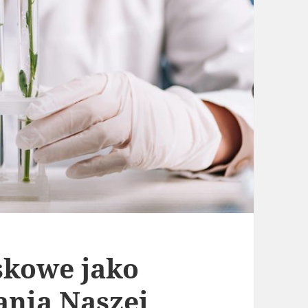
skowe jako
ania Naszej