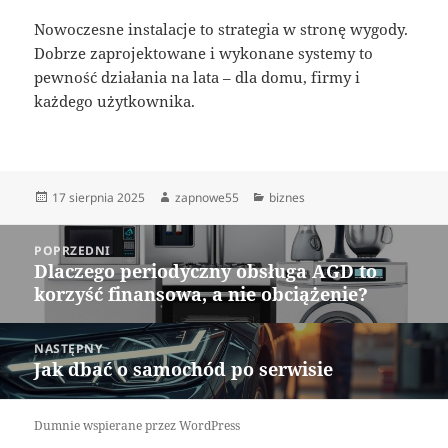
Nowoczesne instalacje to strategia w stronę wygody.
Dobrze zaprojektowane i wykonane systemy to
pewność działania na lata – dla domu, firmy i
każdego użytkownika.
Data
Autor
Kategorie
17 sierpnia 2025
zapnowe55
biznes
publikacji
Nawigacja
POPRZEDNI
wpisu
Dlaczego periodyczny obsługa AGD to
Poprzedni
korzyść finansowa, a nie obciążenie?
wpis:
NASTĘPNY
Jak dbać o samochód po serwisie
Następny
wpis:
Dumnie wspierane przez WordPress