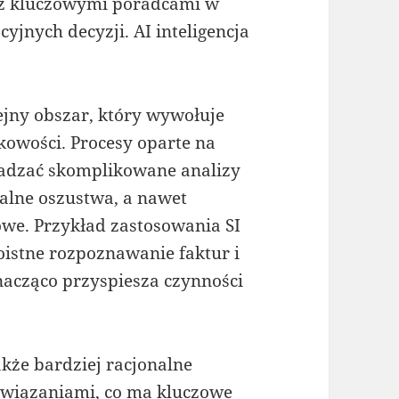
ież kluczowymi poradcami w
yjnych decyzji. AI inteligencja
lejny obszar, który wywołuje
owości. Procesy oparte na
wadzać skomplikowane analizy
alne oszustwa, a nawet
we. Przykład zastosowania SI
oistne rozpoznawanie faktur i
znacząco przyspiesza czynności
kże bardziej racjonalne
owiązaniami, co ma kluczowe