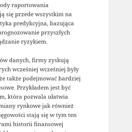
tody raportowania
ą się przede wszystkim na
ityka predykcyjna, bazująca
ę prognozowanie przyszłych
ądzanie ryzykiem.
ów danych, firmy zyskują
rych wcześniej wcześniej były
że także podejmować bardziej
sowe. Przykładem jest być
ym, która pozwala ułatwia
miany rynkowe jak również
ęgowości stają się w tym ten
rami historii finansowej