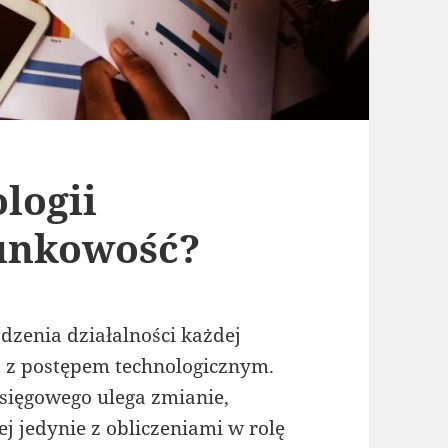
logii
unkowość?
zenia działalności każdej
az z postępem technologicznym.
księgowego ulega zmianie,
nej jedynie z obliczeniami w rolę