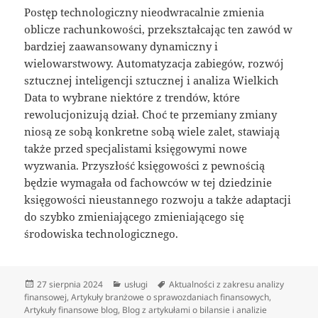
Postęp technologiczny nieodwracalnie zmienia
oblicze rachunkowości, przekształcając ten zawód w
bardziej zaawansowany dynamiczny i
wielowarstwowy. Automatyzacja zabiegów, rozwój
sztucznej inteligencji sztucznej i analiza Wielkich
Data to wybrane niektóre z trendów, które
rewolucjonizują dział. Choć te przemiany zmiany
niosą ze sobą konkretne sobą wiele zalet, stawiają
także przed specjalistami księgowymi nowe
wyzwania. Przyszłość księgowości z pewnością
będzie wymagała od fachowców w tej dziedzinie
księgowości nieustannego rozwoju a także adaptacji
do szybko zmieniającego zmieniającego się
środowiska technologicznego.
Data
Kategorie
Tagi
27 sierpnia 2024
usługi
Aktualności z zakresu analizy
publikacji
finansowej
,
Artykuły branżowe o sprawozdaniach finansowych
,
Artykuły finansowe blog
,
Blog z artykułami o bilansie i analizie