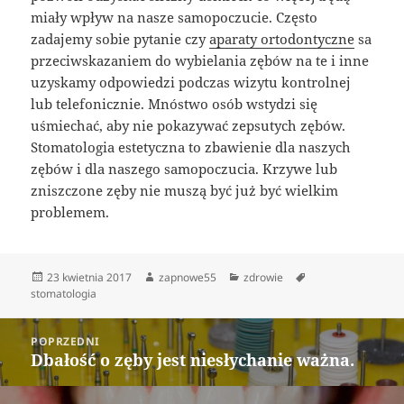
miały wpływ na nasze samopoczucie. Często
zadajemy sobie pytanie czy
aparaty ortodontyczne
sa
przeciwskazaniem do wybielania zębów na te i inne
uzyskamy odpowiedzi podczas wizytu kontrolnej
lub telefonicznie. Mnóstwo osób wstydzi się
uśmiechać, aby nie pokazywać zepsutych zębów.
Stomatologia estetyczna to zbawienie dla naszych
zębów i dla naszego samopoczucia. Krzywe lub
zniszczone zęby nie muszą być już być wielkim
problemem.
Data
Autor
Kategorie
Tagi
23 kwietnia 2017
zapnowe55
zdrowie
publikacji
stomatologia
Nawigacja
POPRZEDNI
wpisu
Dbałość o zęby jest niesłychanie ważna.
Poprzedni
wpis: