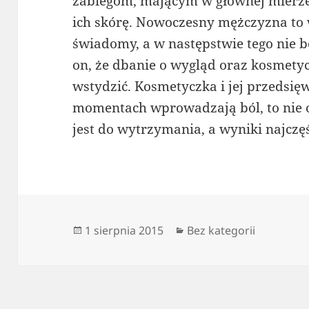
zabiegom, mającym w głównej mierz
ich skórę. Nowoczesny mężczyzna to 
świadomy, a w następstwie tego nie b
on, że dbanie o wygląd oraz kosmetyc
wstydzić. Kosmetyczka i jej przedsię
momentach wprowadzają ból, to nie oz
jest do wytrzymania, a wyniki najczę
Data
Kategorie
1 sierpnia 2015
Bez kategorii
publikacji