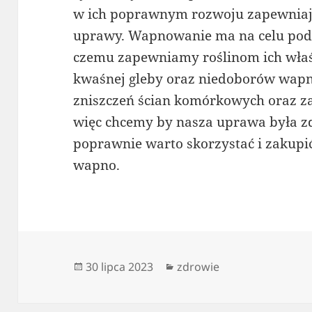
w ich poprawnym rozwoju zapewniają
uprawy. Wapnowanie ma na celu podni
czemu zapewniamy roślinom ich wła
kwaśnej gleby oraz niedoborów wapn
zniszczeń ścian komórkowych oraz zab
więc chcemy by nasza uprawa była zdr
poprawnie warto skorzystać i zakupić
wapno.
Data
Kategorie
30 lipca 2023
zdrowie
publikacji