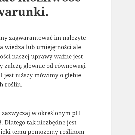
warunki.
imy zagwarantować im należyte
za wiedza lub umiejętności ale
kości naszej uprawy ważne jest
y zależą głownie od równowagi
H jest niższy mówimy o glebie
h roślin.
in zazwyczaj w określonym pH
8. Dlatego tak niezbędne jest
zięki temu pomożemy roślinom