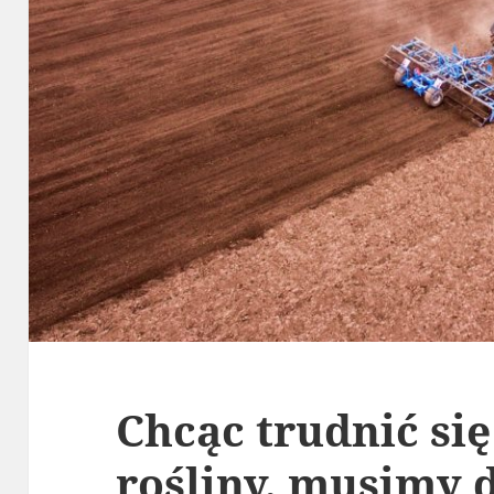
Chcąc trudnić si
rośliny, musimy 