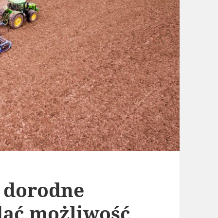
ę dorodne
dać możliwość