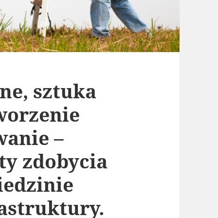
ne, sztuka
worzenie
wanie –
ty zdobycia
iedzinie
rastruktury.