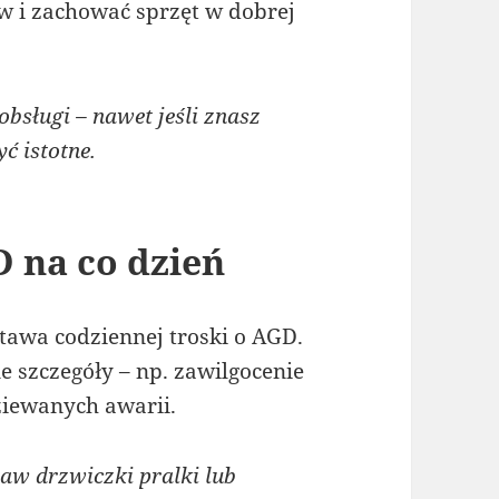
 i zachować sprzęt w dobrej
bsługi – nawet jeśli znasz
ć istotne.
D na co dzień
stawa codziennej troski o AGD.
 szczegóły – np. zawilgocenie
ziewanych awarii.
w drzwiczki pralki lub