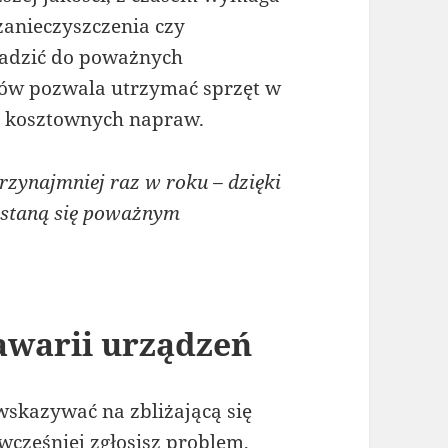
zanieczyszczenia czy
adzić do poważnych
ów pozwala utrzymać sprzęt w
ć kosztownych napraw.
zynajmniej raz w roku – dzięki
 staną się poważnym
warii urządzeń
wskazywać na zbliżającą się
wcześniej zgłosisz problem,