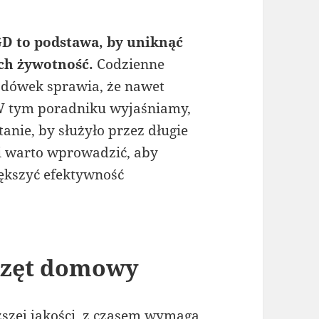
D to podstawa, by uniknąć
ch żywotność.
Codzienne
odówek sprawia, że nawet
 W tym poradniku wyjaśniamy,
nie, by służyło przez długie
i warto wprowadzić, aby
ększyć efektywność
rzęt domowy
szej jakości, z czasem wymaga