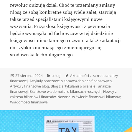
rewolucjonizują dział. Choć te przemiany zmiany
niosą ze sobą konkretne sobą wiele zalet, stawiają
także przed specjalistami księgowymi nowe
wyzwania. Przyszłość księgowości z pewnością
będzie wymagała od fachowców w tej dziedzinie
księgowości nieustannego rozwoju a także adaptacji
do szybko zmieniającego zmieniającego się
środowiska technologicznego.
Data
Kategorie
Tagi
27 sierpnia 2024
usługi
Aktualności z zakresu analizy
publikacji
finansowej
,
Artykuły branżowe o sprawozdaniach finansowych
,
Artykuły finansowe blog
,
Blog z artykułami o bilansie i analizie
finansowej
,
Branżowe wiadomości o bilansach rocznych
,
Newsy z
zakresu bilansów i finansów
,
Nowości w świecie finansów i bilansów
,
Wiadomości finansowe