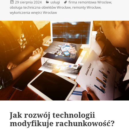
Data
Kategorie
Tagi
29 sierpnia 2024
usługi
firma remontowa Wrocław
,
publikacji
obsługa techniczna obiektów Wrocław
,
remonty Wrocław
,
wykończenia wnętrz Wrocław
Jak rozwój technologii
modyfikuje rachunkowość?