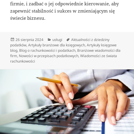
firmie, i zadbać o jej odpowiednie kierowanie, aby
zapewnić stabilność i sukces w zmieniającym się
świecie biznesu.
Data
Kategorie
Tagi
26 sierpnia 2024
usługi
Aktualności z dziedziny
publikacji
podatków
,
Artykuły branżowe dla księgowych
,
Artykuły księgowe
blog
,
Blog o rachunkowości i podatkach
,
Branżowe wiadomości dla
firm
,
Nowości w przepisach podatkowych
,
Wiadomości ze świata
rachunkowości