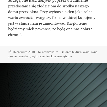
Strzegą one nasz dobytek poprzez utrudnienie
przedostania się złodziejom do środka naszego
domu przez okna. Przy wyborze okien jak i rolet
warto zwrócić uwagę czy firma w której kupujemy
jest w stanie nam je zamontować. Dzięki temu
będziemy mieli pewność, że będą one nas dobrze
chronić.
Data
Kategorie
Tagi
16 czerwca 2018
architektura
architektura
,
okna
,
okna
publikacji
zewnętrzne dom
,
wykonczenie okna zewnętrzne