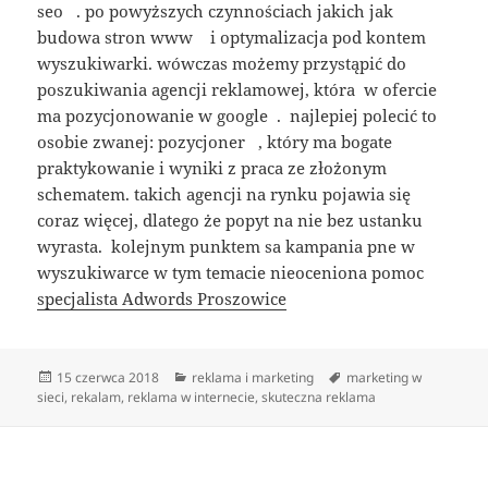
seo . po powyższych czynnościach jakich jak
budowa stron www i optymalizacja pod kontem
wyszukiwarki. wówczas możemy przystąpić do
poszukiwania agencji reklamowej, która w ofercie
ma pozycjonowanie w google . najlepiej polecić to
osobie zwanej: pozycjoner , który ma bogate
praktykowanie i wyniki z praca ze złożonym
schematem. takich agencji na rynku pojawia się
coraz więcej, dlatego że popyt na nie bez ustanku
wyrasta. kolejnym punktem sa kampania pne w
wyszukiwarce w tym temacie nieoceniona pomoc
specjalista Adwords Proszowice
Data
Kategorie
Tagi
15 czerwca 2018
reklama i marketing
marketing w
publikacji
sieci
,
rekalam
,
reklama w internecie
,
skuteczna reklama