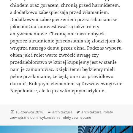
chłodem oraz gorącem, chronią przed harmiderem,
a dodatkowo zabezpieczają przed włamaniem.
Dodatkowym zabezpieczeniem przez rabusiami w
jakie można zainwestować są także rolety
antywłamaniowe. Chronią one nasz dobytek
poprzez utrudnienie przedostania się złodziejom do
wnętrza naszego domu przez okna. Podczas wyboru
okien jak i rolet warto zwrócić uwagę czy
przedsiębiorstwo w której kupujemy jest w stanie
nam je zamontować. Dzięki temu będziemy mieli
pełne przekonanie, że będą one nas prawidłowo
chronić. Kolejnym elementem są Drzwi wewnętrzne
Niepołomice, ale to juz w kolejnym artykule.
Data
Kategorie
Tagi
16 czerwca 2018
architektura
architektura
,
rolety
publikacji
zewnętrzne dom
,
wykonczenie rolety zewnętrzne