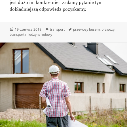
jest dużo im konkretniej zadamy pytanie tym
dokładniejszą odpowiedź pozyskamy.
Data
Kategorie
Tagi
19 czerwca 2018
transport
przewozy busem
,
przwozy
,
publikacji
transport miedzynarodowy