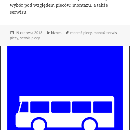
wybór pod względem pieców, montażu, a także
serwisu.
Data
Kategorie
Tagi
19 czerwca 2018
biznes
montaż piecy
,
montaż serwis
publikacji
piecy
,
serwis piecy