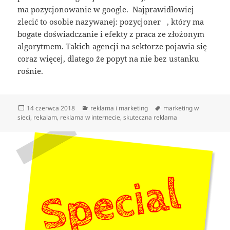
ma pozycjonowanie w google. Najprawidłowiej
zlecić to osobie nazywanej: pozycjoner , który ma
bogate doświadczanie i efekty z praca ze złożonym
algorytmem. Takich agencji na sektorze pojawia się
coraz więcej, dlatego że popyt na nie bez ustanku
rośnie.
Data
Kategorie
Tagi
14 czerwca 2018
reklama i marketing
marketing w
publikacji
sieci
,
rekalam
,
reklama w internecie
,
skuteczna reklama