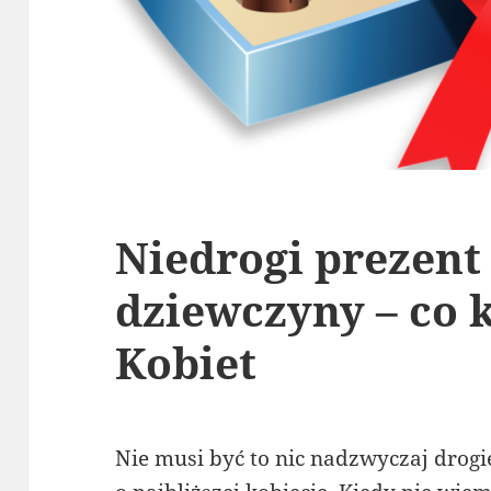
Niedrogi prezent
dziewczyny – co 
Kobiet
Nie musi być to nic nadzwyczaj drogie