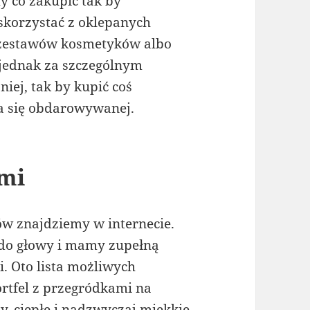
my co zakupić tak by
skorzystać z oklepanych
 zestawów kosmetyków albo
jednak za szczególnym
iej, tak by kupić coś
ba się obdarowywanej.
ami
w znajdziemy w internecie.
i do głowy i mamy zupełną
i. Oto lista możliwych
rtfel z przegródkami na
, ciepłe i nadzwyczaj miękkie