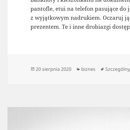
pantofle, etui na telefon pasujące do j
z wyjątkowym nadrukiem. Oczaruj 
prezentem. Te i inne drobiazgi dostę
Data
Kategorie
Tagi
20 sierpnia 2020
biznes
Szczególny
publikacji