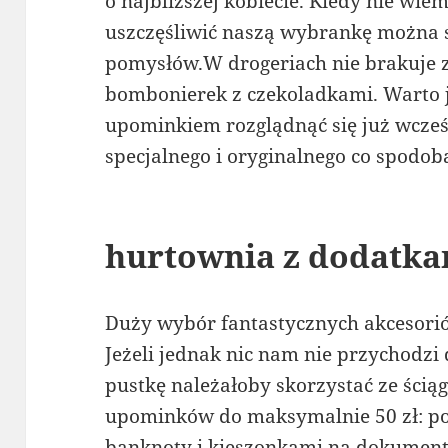
o najbliższej kobiecie. Kiedy nie wie
uszczęśliwić naszą wybrankę można 
pomysłów.W drogeriach nie brakuje
bombonierek z czekoladkami. Warto 
upominkiem rozglądnąć się już wcześn
specjalnego i oryginalnego co spodo
hurtownia z dodatk
Duży wybór fantastycznych akcesorió
Jeżeli jednak nic nam nie przychodz
pustkę należałoby skorzystać ze ściąg
upominków do maksymalnie 50 zł: po
banknoty i kieszonkami na dokumenty