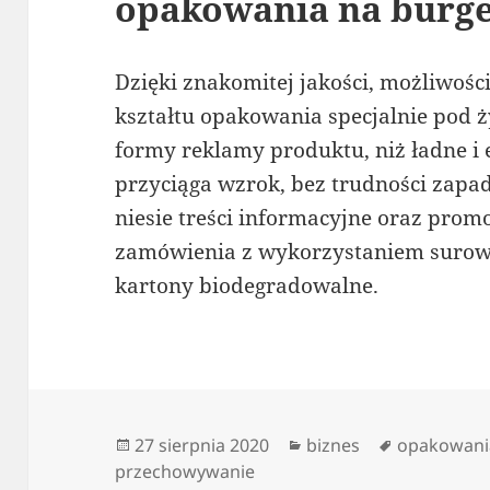
opakowania na burg
Dzięki znakomitej jakości, możliwośc
kształtu opakowania specjalnie pod ży
formy reklamy produktu, niż ładne i 
przyciąga wzrok, bez trudności zapa
niesie treści informacyjne oraz pro
zamówienia z wykorzystaniem surow
kartony biodegradowalne.
Data
Kategorie
Tagi
27 sierpnia 2020
biznes
opakowani
publikacji
przechowywanie