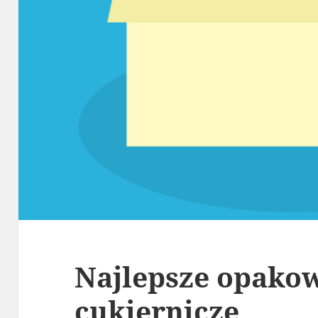
Najlepsze opako
cukiernicze