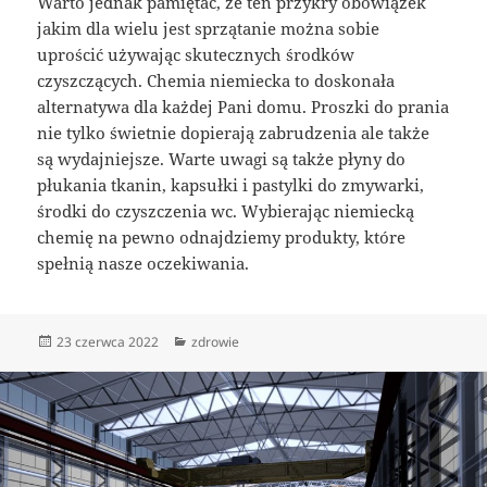
Warto jednak pamiętać, że ten przykry obowiązek
jakim dla wielu jest sprzątanie można sobie
uprościć używając skutecznych środków
czyszczących. Chemia niemiecka to doskonała
alternatywa dla każdej Pani domu. Proszki do prania
nie tylko świetnie dopierają zabrudzenia ale także
są wydajniejsze. Warte uwagi są także płyny do
płukania tkanin, kapsułki i pastylki do zmywarki,
środki do czyszczenia wc. Wybierając niemiecką
chemię na pewno odnajdziemy produkty, które
spełnią nasze oczekiwania.
Data
Kategorie
23 czerwca 2022
zdrowie
publikacji