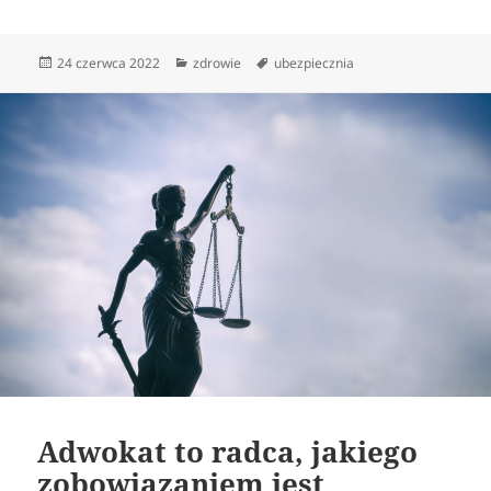
Data
Kategorie
Tagi
24 czerwca 2022
zdrowie
ubezpiecznia
publikacji
Adwokat to radca, jakiego
zobowiązaniem jest