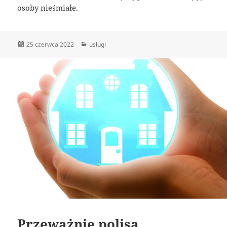
osoby nieśmiałe.
Data
Kategorie
25 czerwca 2022
usługi
publikacji
Przeważnie polisa