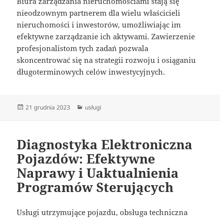
Biura zarządzania nieruchomościami stają się
nieodzownym partnerem dla wielu właścicieli
nieruchomości i inwestorów, umożliwiając im
efektywne zarządzanie ich aktywami. Zawierzenie
profesjonalistom tych zadań pozwala
skoncentrować się na strategii rozwoju i osiąganiu
długoterminowych celów inwestycyjnych.
Data
Kategorie
21 grudnia 2023
usługi
publikacji
Diagnostyka Elektroniczna
Pojazdów: Efektywne
Naprawy i Uaktualnienia
Programów Sterujących
Usługi utrzymujące pojazdu, obsługa techniczna