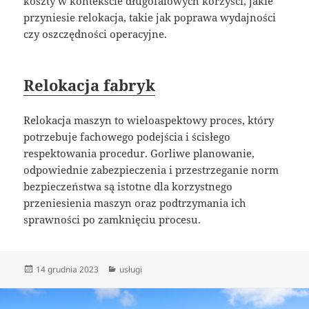
koszty w kontekście długofalowych korzyści, jakie
przyniesie relokacja, takie jak poprawa wydajności
czy oszczędności operacyjne.
Relokacja fabryk
Relokacja maszyn to wieloaspektowy proces, który
potrzebuje fachowego podejścia i ścisłego
respektowania procedur. Gorliwe planowanie,
odpowiednie zabezpieczenia i przestrzeganie norm
bezpieczeństwa są istotne dla korzystnego
przeniesienia maszyn oraz podtrzymania ich
sprawności po zamknięciu procesu.
Data
Kategorie
14 grudnia 2023
usługi
publikacji