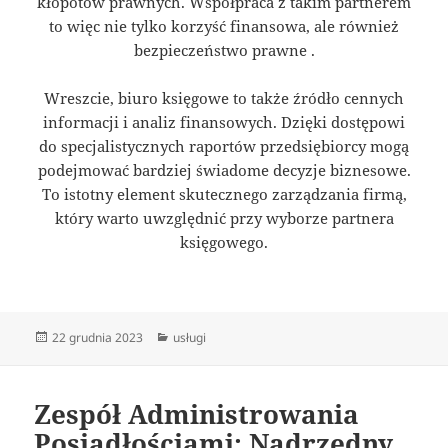
kłopotów prawnych. Współpraca z takim partnerem
to więc nie tylko korzyść finansowa, ale również
bezpieczeństwo prawne .
Wreszcie, biuro księgowe to także źródło cennych
informacji i analiz finansowych. Dzięki dostępowi
do specjalistycznych raportów przedsiębiorcy mogą
podejmować bardziej świadome decyzje biznesowe.
To istotny element skutecznego zarządzania firmą,
który warto uwzględnić przy wyborze partnera
księgowego.
Data
Kategorie
22 grudnia 2023
usługi
publikacji
Zespół Administrowania
Posiadłościami: Nadrzędny