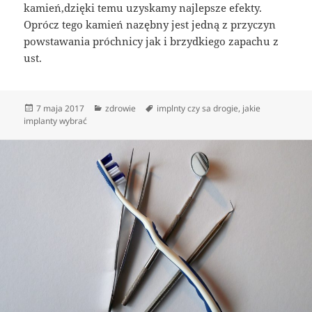
kamień,dzięki temu uzyskamy najlepsze efekty.
Oprócz tego kamień nazębny jest jedną z przyczyn
powstawania próchnicy jak i brzydkiego zapachu z
ust.
Data
Kategorie
Tagi
7 maja 2017
zdrowie
implnty czy sa drogie
,
jakie
publikacji
implanty wybrać