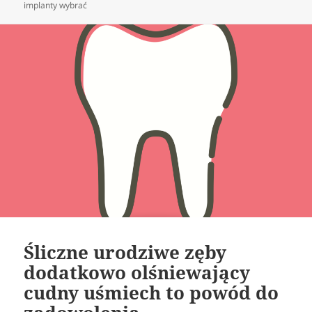
publikacji
implanty wybrać
Śliczne urodziwe zęby
dodatkowo olśniewający
cudny uśmiech to powód do