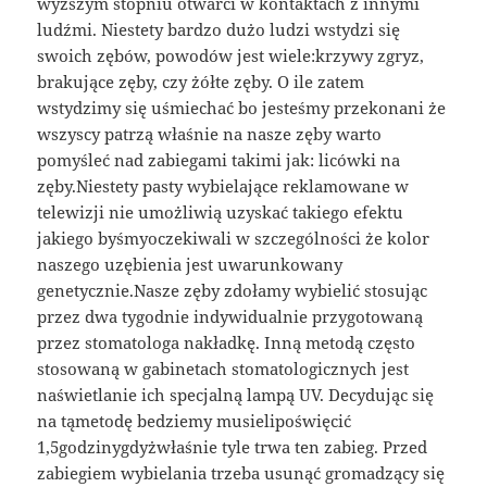
wyższym stopniu otwarci w kontaktach z innymi
ludźmi. Niestety bardzo dużo ludzi wstydzi się
swoich zębów, powodów jest wiele:krzywy zgryz,
brakujące zęby, czy żółte zęby. O ile zatem
wstydzimy się uśmiechać bo jesteśmy przekonani że
wszyscy patrzą właśnie na nasze zęby warto
pomyśleć nad zabiegami takimi jak: licówki na
zęby.Niestety pasty wybielające reklamowane w
telewizji nie umożliwią uzyskać takiego efektu
jakiego byśmyoczekiwali w szczególności że kolor
naszego uzębienia jest uwarunkowany
genetycznie.Nasze zęby zdołamy wybielić stosując
przez dwa tygodnie indywidualnie przygotowaną
przez stomatologa nakładkę. Inną metodą często
stosowaną w gabinetach stomatologicznych jest
naświetlanie ich specjalną lampą UV. Decydując się
na tąmetodę bedziemy musielipoświęcić
1,5godzinygdyżwłaśnie tyle trwa ten zabieg. Przed
zabiegiem wybielania trzeba usunąć gromadzący się