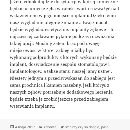
Jeżeli jednak dojdzie do sytuacji w której konieczne
będzie usunięcie zęba w całości warto rozważyć nad
wstawieniem w jego miejsce implantu.Dzięki temu
nasz wygląd nie ulegnie zmianie a twarz nadal
będzie wyglądać estetycznie. implanty zębowe – to
najczęściej zadawane pytanie podczas rozważania
takiej opcji. Musimy zatem brać pod uwagę
miejscowość w której zabieg miałby być
wykonany,półprodukty z których wykonany będzie
implant, doświadczenie zespołu stomatologów i
implantologów, a także stanu naszej jamy ustnej.
Niestety jednym z przeciwwskazań do zabiegu jest
sama próchnica i kamień nazębny, jeśli któryś z
naszych zębów potrzebuje dodatkowego leczenia
będzie trzeba je zrobić jeszcze przed zabiegiem
wstawiania implantu.
Data
Kategorie
Tagi
4 maja 2017
zdrowie
implnty czy sa drogie
,
jakie