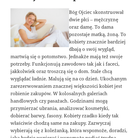
Bóg Ojciec skonstruował
dwie płci – mężczyznę
oraz damę. To dama
pozostaje matką, żoną. To
kobiety znacznie bardziej
dbają o swój wygląd,
martwią się o potomstwo. Jednakże mają też swoje
potrzeby. Funkcjonują zawodowo tak jak i faceci,
jakkolwiek oraz troszczą się o dom. Stale chcą
wyglądać ładnie. Malują się na co dzień. Ukochanym
zarezerwowaniem znacznej większości kobiet jest
robienie zakupów. W kolosalnych galeriach
handlowych czy pasażach. Godzinami mogą
przymierzać ubrania, analizować kosmetyki,
dobierać barwy, fasony. Kobiety rzadko kiedy tak
właściwie chodzą same na zakupy. Zazwyczaj
wybierają się z koleżanką, która wspomoże, doradzi,
jaka będzie wspierać i wspomoże podjąć trudną