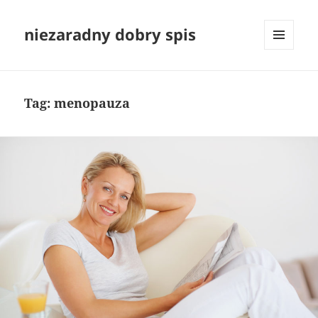
niezaradny dobry spis
MENU
I
WIDGETY
Tag:
menopauza